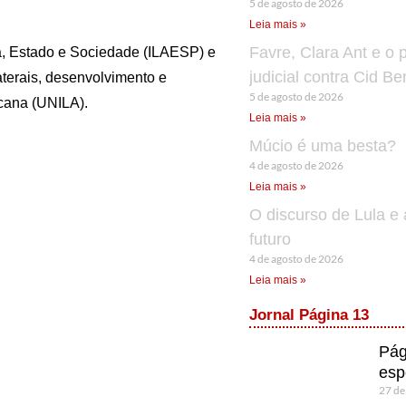
5 de agosto de 2026
Leia mais »
Favre, Clara Ant e o 
a, Estado e Sociedade (ILAESP) e
judicial contra Cid B
aterais, desenvolvimento e
5 de agosto de 2026
icana (UNILA).
Leia mais »
Múcio é uma besta?
4 de agosto de 2026
Leia mais »
O discurso de Lula e 
futuro
4 de agosto de 2026
Leia mais »
Jornal Página 13
Pág
esp
27 de