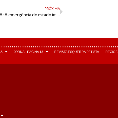
PRÓXIMA
ELAHP – “EUA: A emergência do estado imperialista e sua consolidação após as guerras mundiais”
AS
JORNAL PÁGINA 13
REVISTA ESQUERDA PETISTA
REGIÕE