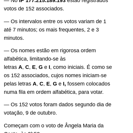
— No
IP 177.215.189.193
estão registrados
votos de 152 associados.
— Os intervalos entre os votos variam de 1
até 7 minutos; os mais frequentes, 2 e 3
minutos.
— Os nomes estão em rigorosa ordem
alfabética, limitando-se às
letras
A
,
C
,
E
,
G
e
I
, como iniciais. É como se
os 152 associados, cujos nomes iniciam-se
pelas letras
A
,
C
,
E
,
G
e
I,
fossem colocados
numa fila em ordem alfabética, para votar.
— Os 152 votos foram dados segundo dia de
votação, 9 de outubro.
Começam com o voto de Ângela Maria da