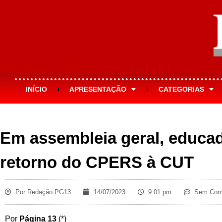
INÍCIO
APRESENTAÇÃO
CATEGORIAS
Em assembleia geral, educa
retorno do CPERS à CUT
Por
Redação PG13
14/07/2023
9:01 pm
Sem Come
Por
Página 13
(*)