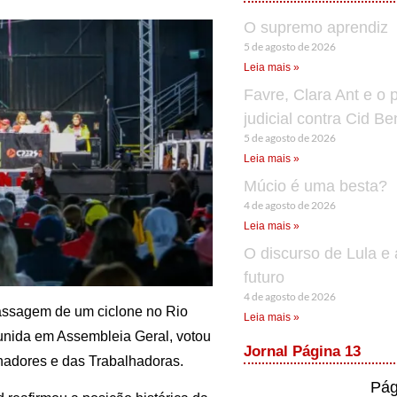
O supremo aprendiz
5 de agosto de 2026
Leia mais »
Favre, Clara Ant e o 
judicial contra Cid B
5 de agosto de 2026
Leia mais »
Múcio é uma besta?
4 de agosto de 2026
Leia mais »
O discurso de Lula e 
futuro
4 de agosto de 2026
 passagem de um ciclone no Rio
Leia mais »
eunida em Assembleia Geral, votou
Jornal Página 13
hadores e das Trabalhadoras.
Pág