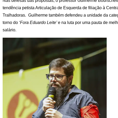
Nas defesas das propostas, o professor Guilherme Bourscheid
tendência petista Articulação de Esquerda de filiação à Centr
Tralhadoras. Guilherme também defendeu a unidade da categ
torno do
‘Fora Eduardo Leite’
e na luta por uma pauta de melh
salário.