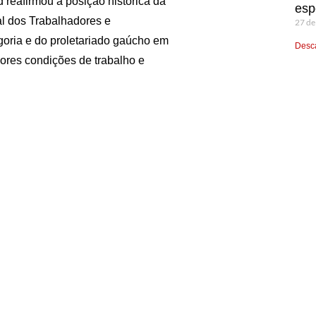
 reafirmou a posição histórica da
esp
al dos Trabalhadores e
27 de
oria e do proletariado gaúcho em
Desca
ores condições de trabalho e