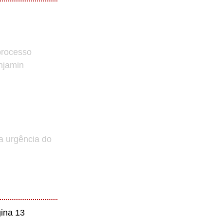
processo
enjamin
a urgência do
ina 13