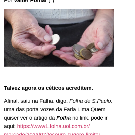
Por
Valter Pomar
(*)
Talvez agora os céticos acreditem.
Afinal, saiu na Falha, digo,
Folha de S.Paulo
,
uma das porta-vozes da Faria Lima.Quem
quiser ver o artigo da
Folha
no link, pode ir
aqui:
https://www1.folha.uol.com.br/
mercado/2023/07/tesouro-
sugere-limitar-