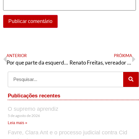
ANTERIOR
PRÓXIMA
Por que parte da esquerda não apoia os protestos de rua?
Renato Freitas, vereador pelo PT de Curitiba, é vítima de ação truculenta e racista da PM
Publicações recentes
O supremo aprendiz
5 de agosto de 2026
Leia mais »
Favre, Clara Ant e o processo judicial contra Cid