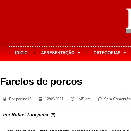
INÍCIO
APRESENTAÇÃO
CATEGORIAS
Farelos de porcos
Por
pagina13
12/09/2021
1:45 pm
Sem Comentári
Por
Rafael Tomyama
(*)