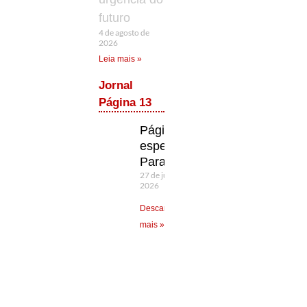
futuro
4 de agosto de
2026
Leia mais »
Jornal
Página 13
Página 13
especial
Paraná
27 de julho de
2026
Descarregue/Leia
mais »