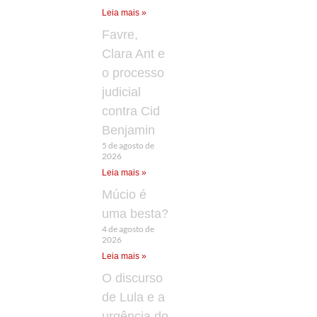
Leia mais »
Favre,
Clara Ant e
o processo
judicial
contra Cid
Benjamin
5 de agosto de
2026
Leia mais »
Múcio é
uma besta?
4 de agosto de
2026
Leia mais »
O discurso
de Lula e a
urgência do