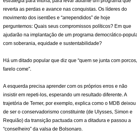
estratégia para vitória, para levar adiante um programa que
reverta as perdas e avance nas conquistas. Os líderes do
movimento dos isentões e “arrependidos” de hoje
perguntemos: Quais seus compromissos políticos? Em que
ajudarão na implantação de um programa democrático-popula
com soberania, equidade e sustentabilidade?
Há um ditado popular que diz que “quem se junta com porcos
farelo come”.
A esquerda precisa aprender com os próprios erros e não
insistir em repeti-los, esperando um resultado diferente. A
trajetória de Temer, por exemplo, explica como o MDB deixou
de ser o conservadorismo constituinte (de Ulysses, Simon e
Requião) da transição pactuada com a ditadura e passou a
“conselheiro” da valsa de Bolsonaro.