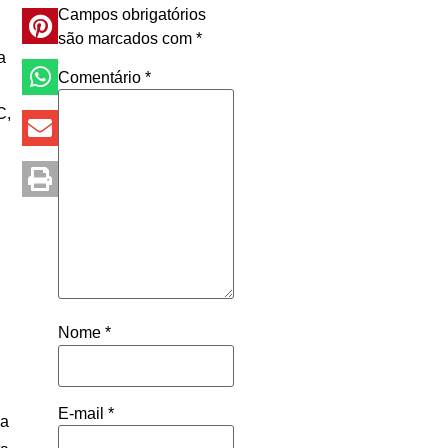
Campos obrigatórios
são marcados com
*
a
Comentário
*
C,
Nome
*
E-mail
*
da