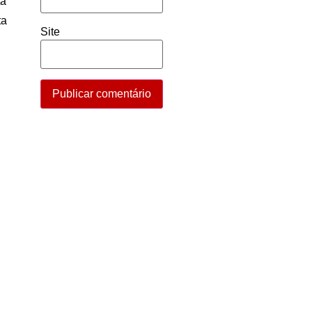
ta
ta
Site