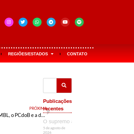
REGIÕES/ESTADOS
CONTATO
Publicações
PRÓXIMA
recentes
O MBL, o PCdoB e a democracia
O supremo aprendiz
5 de agosto de
2026