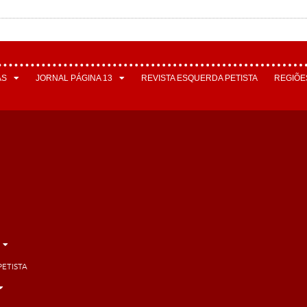
AS
JORNAL PÁGINA 13
REVISTA ESQUERDA PETISTA
REGIÕE
PETISTA