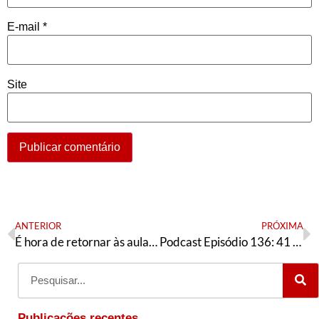
E-mail
*
Site
ANTERIOR
PRÓXIMA
É hora de retornar às aulas presenciais?
Podcast Episódio 136: 41 anos do PT, o debate sobre as aulas presenciais e a luta dos petroleiros
Publicações recentes