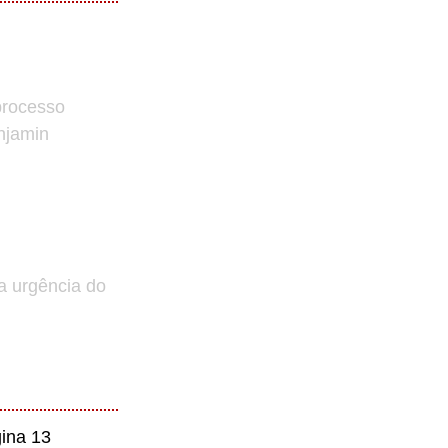
processo
enjamin
a urgência do
ina 13