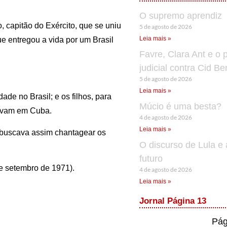
O supremo aprendiz
, capitão do Exército, que se uniu
5 de agosto de 2026
Leia mais »
que entregou a vida por um Brasil
Favre, Clara Ant e o 
judicial contra Cid B
5 de agosto de 2026
Leia mais »
ade no Brasil; e os filhos, para
Múcio é uma besta?
travam em Cuba.
4 de agosto de 2026
Leia mais »
s e buscava assim chantagear os
O discurso de Lula e 
futuro
e setembro de 1971).
4 de agosto de 2026
Leia mais »
Jornal Página 13
Pág