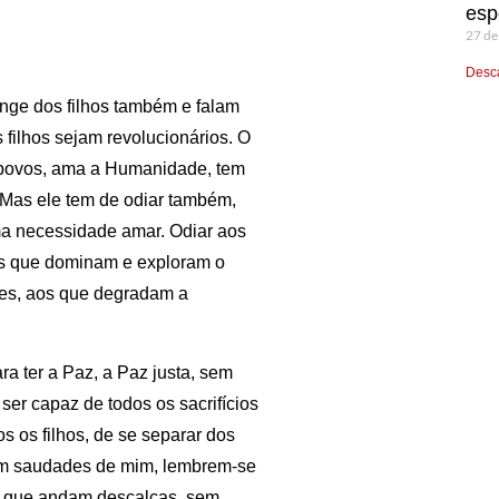
esp
27 de
Desca
nge dos filhos também e falam
 filhos sejam revolucionários. O
 povos, ama a Humanidade, tem
 Mas ele tem de odiar também,
ma necessidade amar. Odiar aos
os que dominam e exploram o
es, aos que degradam a
ra ter a Paz, a Paz justa, sem
er capaz de todos os sacrifícios
os os filhos, de se separar dos
rem saudades de mim, lembrem-se
e, que andam descalças, sem