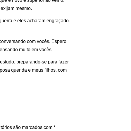
que é novo é superior ao velho.
– exijam mesmo.
guerra e eles acharam engraçado.
 conversando com vocês. Espero
 pensando muito em vocês.
 estudo, preparando-se para fazer
posa querida e meus filhos, com
tórios são marcados com
*