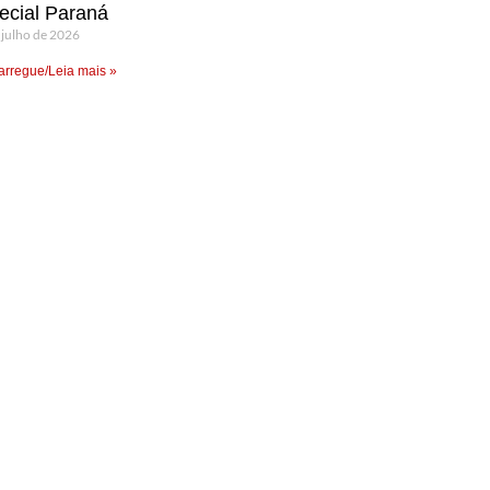
ecial Paraná
 julho de 2026
rregue/Leia mais »