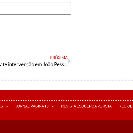
PRÓXIMA
Antivírus debate intervenção em João Pessoa
AS
JORNAL PÁGINA 13
REVISTA ESQUERDA PETISTA
REGIÕE