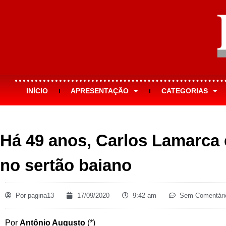
INÍCIO
APRESENTAÇÃO
CATEGORIAS
Há 49 anos, Carlos Lamarca
no sertão baiano
Por
pagina13
17/09/2020
9:42 am
Sem Comentári
Por
Antônio Augusto
(*)