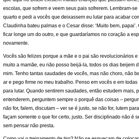
escolas, que sofrem e veem seus pais sofrerem. Lembram-se
quarto e pedi a vocês que deixassem eu lutar para acabar co
Claudinha bateu palmas e o Cesar disse: ‘Muito bem, papai
ficar longe um do outro, e que guardaríamos no coração a e
novamente.
Vocês são felizes porque a mãe e o pai são revolucionários
muito a mamãe, eu não posso beijá-la, todos os dias beijem 
mim. Tenho tantas saudades de vocês, mas não choro, não beij
ar e pego firme no meu trabalho. Penso em vocês e em todas 
para lutar. Quando sentirem saudades, então estudem mais, 
entenderem, perguntem sempre o porquê das coisas – pergunta
não for, falem, discutam – ver se é justo, se não for, lutem pa
façam somente o que for certo, justo. Ser disciplinado não é
sem pensar não presta.
Como vai o treinamento de tiro? Não se esqueçam de coloca