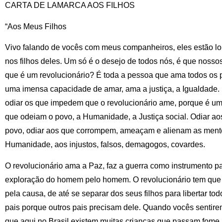
CARTA DE LAMARCA AOS FILHOS
“Aos Meus Filhos
Vivo falando de vocês com meus companheiros, eles estão lo
nos filhos deles. Um só é o desejo de todos nós, é que nossos
que é um revolucionário? É toda a pessoa que ama todos os
uma imensa capacidade de amar, ama a justiça, a Igualdade.
odiar os que impedem que o revolucionário ame, porque é u
que odeiam o povo, a Humanidade, a Justiça social. Odiar a
povo, odiar aos que corrompem, ameaçam e alienam as ment
Humanidade, aos injustos, falsos, demagogos, covardes.
O revolucionário ama a Paz, faz a guerra como instrumento pa
exploração do homem pelo homem. O revolucionário tem que s
pela causa, de até se separar dos seus filhos para libertar tod
pais porque outros pais precisam dele. Quando vocês senti
que aqui no Brasil existem muitas crianças que passam fom