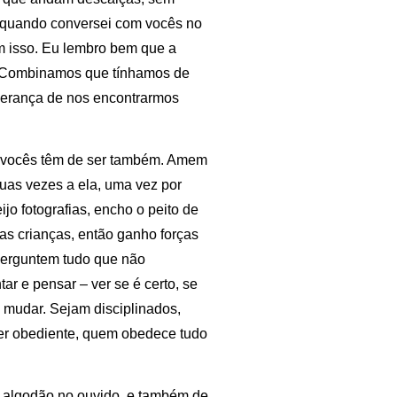
 quando conversei com vocês no
m isso. Eu lembro bem que a
’. Combinamos que tínhamos de
sperança de nos encontrarmos
 e vocês têm de ser também. Amem
duas vezes a ela, uma vez por
o fotografias, encho o peito de
as crianças, então ganho forças
perguntem tudo que não
r e pensar – ver se é certo, se
ra mudar. Sejam disciplinados,
 ser obediente, quem obedece tudo
r algodão no ouvido, e também de