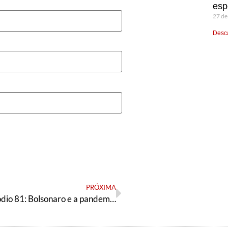
esp
27 de
Desca
PRÓXIMA
Podcast Episódio 81: Bolsonaro e a pandemia atacam os povos indígenas, mobilização nacional pelo Fora Bolsonaro e a entrevista de Fernando Haddad