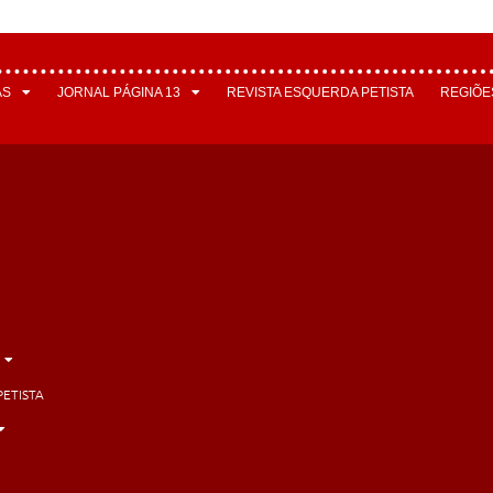
AS
JORNAL PÁGINA 13
REVISTA ESQUERDA PETISTA
REGIÕE
PETISTA