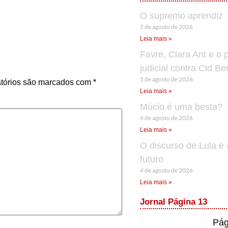
O supremo aprendiz
5 de agosto de 2026
Leia mais »
Favre, Clara Ant e o 
judicial contra Cid B
5 de agosto de 2026
tórios são marcados com
*
Leia mais »
Múcio é uma besta?
4 de agosto de 2026
Leia mais »
O discurso de Lula e 
futuro
4 de agosto de 2026
Leia mais »
Jornal Página 13
Pág