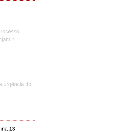
processo
enjamin
a urgência do
ina 13