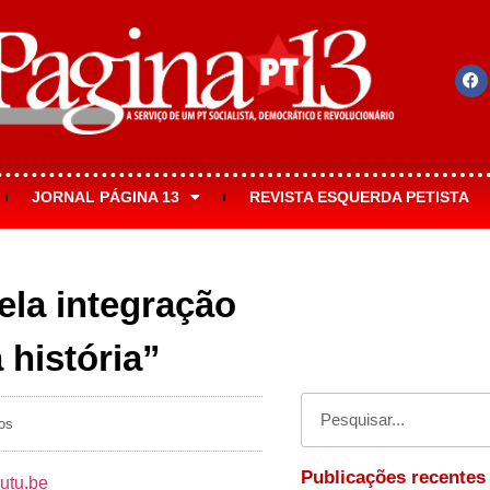
JORNAL PÁGINA 13
REVISTA ESQUERDA PETISTA
ela integração
 história”
os
Publicações recentes
utu.be