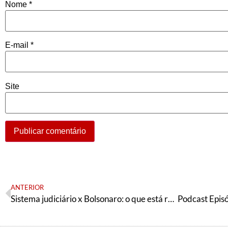
Nome
*
E-mail
*
Site
ANTERIOR
Sistema judiciário x Bolsonaro: o que está realmente em jogo