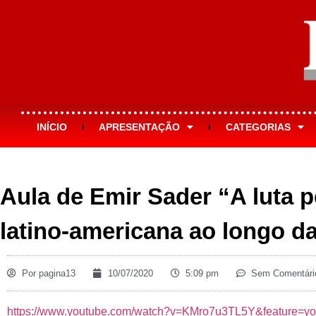
INÍCIO
APRESENTAÇÃO
CATEGORIAS
Aula de Emir Sader “A luta p
latino-americana ao longo da
Por
pagina13
10/07/2020
5:09 pm
Sem Comentári
https://www.youtube.com/watch?v=KMro7u3TL5Y&feature=yo