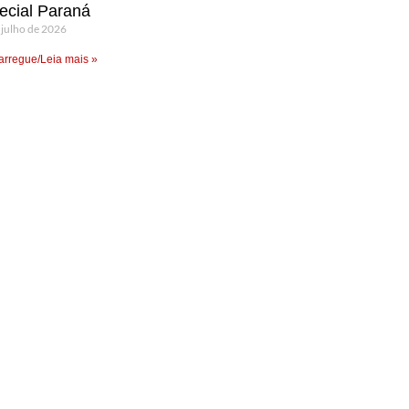
ecial Paraná
 julho de 2026
rregue/Leia mais »