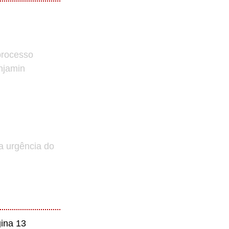
processo
enjamin
a urgência do
ina 13