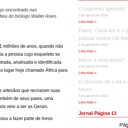
O supremo aprendiz
go encontrado nas
5 de agosto de 2026
beu do biólogo Walter Alves
Leia mais »
Favre, Clara Ant e o 
judicial contra Cid B
5 de agosto de 2026
11 milhões de anos, quando não
Leia mais »
a a pessoa cujo esqueleto se
Múcio é uma besta?
trada, analisada e identificada
4 de agosto de 2026
o lugar hoje chamado África para
Leia mais »
O discurso de Lula e 
futuro
e artesãos que recriaram suas
4 de agosto de 2026
também de seus pares, uma
Leia mais »
s veio a ser as Gerais.
Jornal Página 13
u a fazer parte de livros
Pág