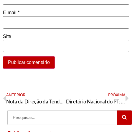
E-mail
*
Site
ANTERIOR
PRÓXIMA
Nota da Direção da Tendência Petista Articulação de Esquerda de São Paulo
Diretório Nacional do PT: “Em defesa da vida, dos empregos e da democracia: Fora, Bolsonaro!”