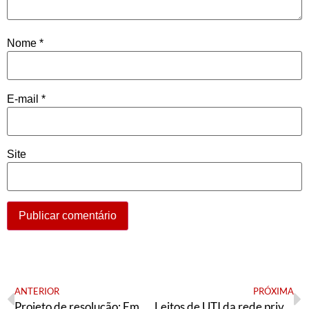
Nome
*
E-mail
*
Site
ANTERIOR
PRÓXIMA
Projeto de resolução: Em Defesa da Vida, Fora Bolsonaro!
Leitos de UTI da rede privada devem obedecer fila única do SUS frente à pandemia, recomenda CNS