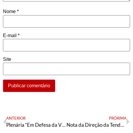
Nome
*
E-mail
*
Site
ANTERIOR
PRÓXIMA
Plenária “Em Defesa da Vida, Fora Bolsonaro!”
Nota da Direção da Tendência Petista Articulação de Esquerda de São Paulo