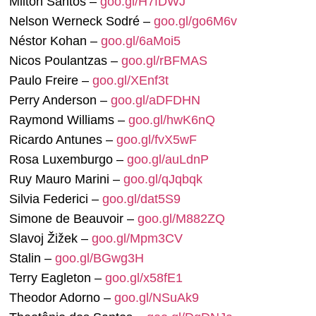
Milton Santos –
goo.gl/H7fDWJ
Nelson Werneck Sodré –
goo.gl/go6M6v
Néstor Kohan –
goo.gl/6aMoi5
Nicos Poulantzas –
goo.gl/rBFMAS
Paulo Freire –
goo.gl/XEnf3t
Perry Anderson –
goo.gl/aDFDHN
Raymond Williams –
goo.gl/hwK6nQ
Ricardo Antunes –
goo.gl/fvX5wF
Rosa Luxemburgo –
goo.gl/auLdnP
Ruy Mauro Marini –
goo.gl/qJqbqk
Silvia Federici –
goo.gl/dat5S9
Simone de Beauvoir –
goo.gl/M882ZQ
Slavoj Žižek –
goo.gl/Mpm3CV
Stalin –
goo.gl/BGwg3H
Terry Eagleton –
goo.gl/x58fE1
Theodor Adorno –
goo.gl/NSuAk9