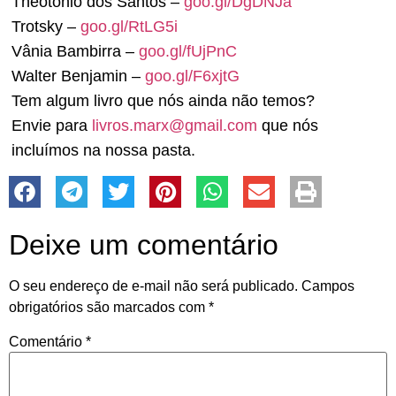
Theotônio dos Santos –
goo.gl/DgDNJa
Trotsky –
goo.gl/RtLG5i
Vânia Bambirra –
goo.gl/fUjPnC
Walter Benjamin –
goo.gl/F6xjtG
Tem algum livro que nós ainda não temos?
Envie para
livros.marx@gmail.com
que nós
incluímos na nossa pasta.
Deixe um comentário
O seu endereço de e-mail não será publicado.
Campos
obrigatórios são marcados com
*
Comentário
*