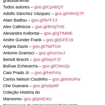
gratuitamente.
Todos autores –
goo.gl/CpAbQY
Adolfo Sánchez Vázquez –
goo.gl/HRnQ7F
Alain Badiou –
goo.gl/fa7F13
Alex Callinicos –
goo.gl/BVqTmE
Alexandra Kollontai –
goo.gl/gTtMME
Andre Gunder Frank –
goo.gl/jGFE19
Angela Davis –
goo.gl/7bdTGA
Antonio Gramsci –
goo.gl/usVsvJ
Bertolt Brecht –
goo.gl/WyoT1f
Bolívar Echeverría –
goo.gl/C94x2p
Caio Prado Jr. –
goo.gl/HsFrKy
Carlos Nelson Coutinho –
goo.gl/dxKoFw
Che Guevara –
goo.gl/sdqWif
Coleção História do
Marxismo-
goo.gl/pmEi4U