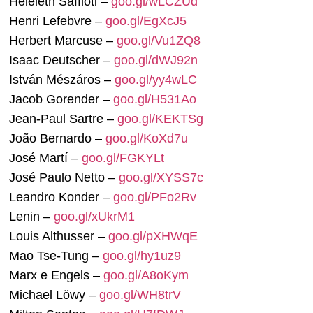
Heleieth Saffioti –
goo.gl/wLCZUd
Henri Lefebvre –
goo.gl/EgXcJ5
Herbert Marcuse –
goo.gl/Vu1ZQ8
Isaac Deutscher –
goo.gl/dWJ92n
István Mészáros –
goo.gl/yy4wLC
Jacob Gorender –
goo.gl/H531Ao
Jean-Paul Sartre –
goo.gl/KEKTSg
João Bernardo –
goo.gl/KoXd7u
José Martí –
goo.gl/FGKYLt
José Paulo Netto –
goo.gl/XYSS7c
Leandro Konder –
goo.gl/PFo2Rv
Lenin –
goo.gl/xUkrM1
Louis Althusser –
goo.gl/pXHWqE
Mao Tse-Tung –
goo.gl/hy1uz9
Marx e Engels –
goo.gl/A8oKym
Michael Löwy –
goo.gl/WH8trV