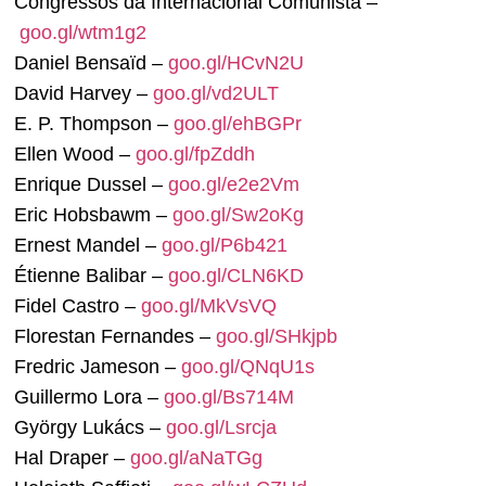
Congressos da Internacional Comunista –
goo.gl/wtm1g2
Daniel Bensaïd –
goo.gl/HCvN2U
David Harvey –
goo.gl/vd2ULT
E. P. Thompson –
goo.gl/ehBGPr
Ellen Wood –
goo.gl/fpZddh
Enrique Dussel –
goo.gl/e2e2Vm
Eric Hobsbawm –
goo.gl/Sw2oKg
Ernest Mandel –
goo.gl/P6b421
Étienne Balibar –
goo.gl/CLN6KD
Fidel Castro –
goo.gl/MkVsVQ
Florestan Fernandes –
goo.gl/SHkjpb
Fredric Jameson –
goo.gl/QNqU1s
Guillermo Lora –
goo.gl/Bs714M
György Lukács –
goo.gl/Lsrcja
Hal Draper –
goo.gl/aNaTGg