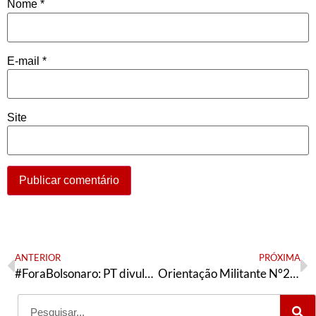
Nome
*
E-mail
*
Site
ANTERIOR
PRÓXIMA
#ForaBolsonaro: PT divulga calendário de lutas para manifestações
Orientação Militante N°295 (17 de agosto de 2021)