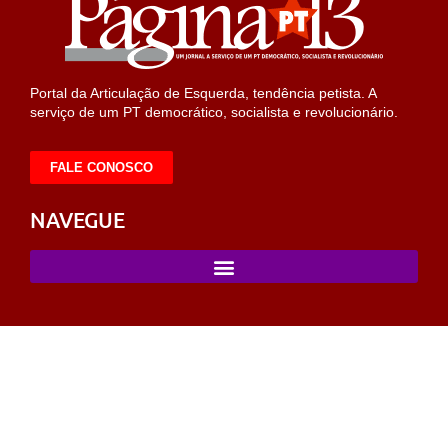
Portal da Articulação de Esquerda, tendência petista. A
serviço de um PT democrático, socialista e revolucionário.
FALE CONOSCO
NAVEGUE
sahabet
https://milliol.com/
selcuksports
taraftarium24
taraftarium