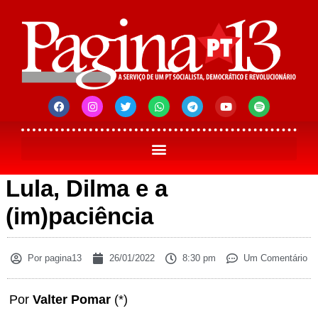
Lula, Dilma e a
(im)paciência
Por
pagina13
26/01/2022
8:30 pm
Um Comentário
Por
Valter Pomar
(*)