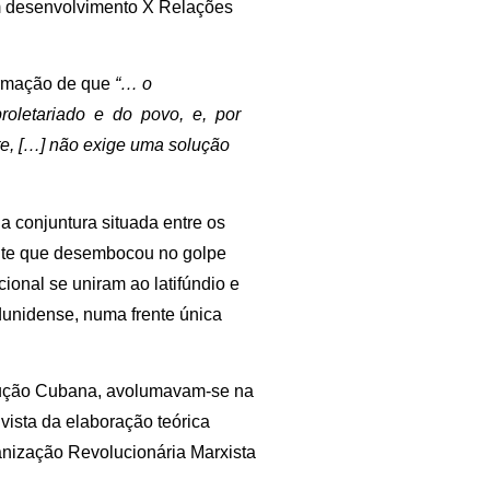
em desenvolvimento X Relações
firmação de que
“… o
proletariado e do povo, e, por
te, […] não exige uma solução
 conjuntura situada entre os
ente que desembocou no golpe
ional se uniram ao latifúndio e
dunidense, numa frente única
olução Cubana, avolumavam-se na
 vista da elaboração teórica
anização Revolucionária Marxista