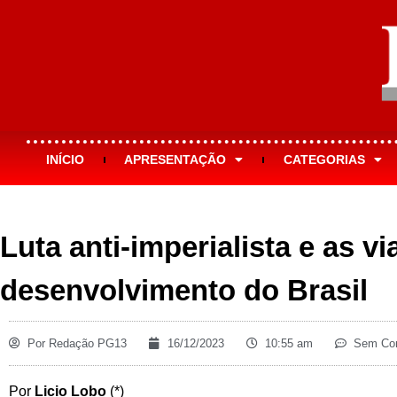
INÍCIO
APRESENTAÇÃO
CATEGORIAS
Luta anti-imperialista e as vi
desenvolvimento do Brasil
Por
Redação PG13
16/12/2023
10:55 am
Sem Com
Por
Licio Lobo
(*)