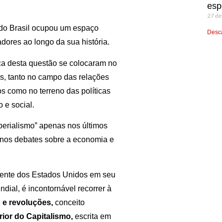
esp
27 de
 do Brasil ocupou um espaço
Desca
adores ao longo da sua história.
rca desta questão se colocaram no
as, tanto no campo das relações
os como no terreno das políticas
 e social.
mperialismo” apenas nos últimos
” nos debates sobre a economia e
scente dos Estados Unidos em seu
ial, é incontornável recorrer à
s e revoluções,
conceito
rior do Capitalismo,
escrita em