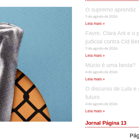
O supremo aprendiz
5 de agosto de 2026
Leia mais »
Favre, Clara Ant e o 
judicial contra Cid B
5 de agosto de 2026
Leia mais »
Múcio é uma besta?
4 de agosto de 2026
Leia mais »
O discurso de Lula e 
futuro
4 de agosto de 2026
Leia mais »
Jornal Página 13
Pág