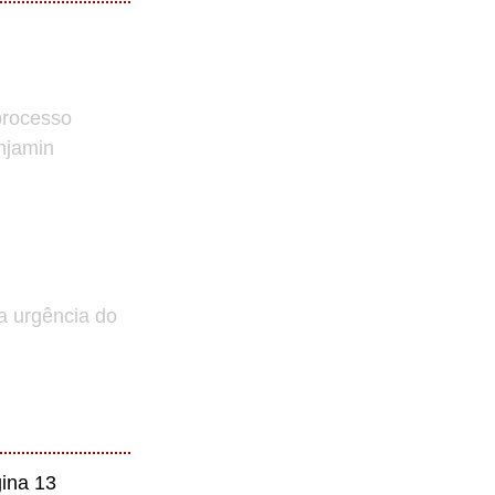
processo
enjamin
a urgência do
ina 13