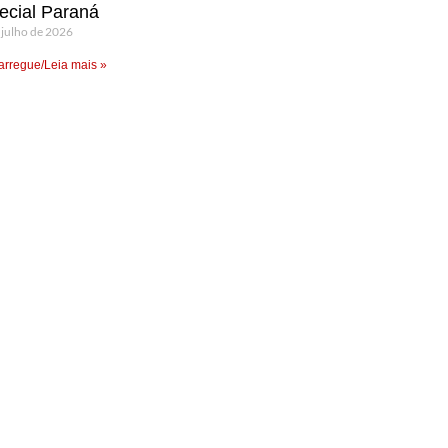
ecial Paraná
 julho de 2026
rregue/Leia mais »