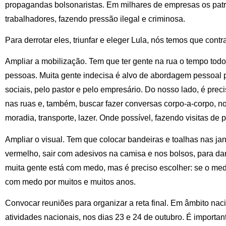
propagandas bolsonaristas. Em milhares de empresas os pa
trabalhadores, fazendo pressão ilegal e criminosa.
Para derrotar eles, triunfar e eleger Lula, nós temos que contr
Ampliar a mobilização. Tem que ter gente na rua o tempo tod
pessoas. Muita gente indecisa é alvo de abordagem pessoal p
sociais, pelo pastor e pelo empresário. Do nosso lado, é prec
nas ruas e, também, buscar fazer conversas corpo-a-corpo, nos
moradia, transporte, lazer. Onde possível, fazendo visitas de 
Ampliar o visual. Tem que colocar bandeiras e toalhas nas jan
vermelho, sair com adesivos na camisa e nos bolsos, para d
muita gente está com medo, mas é preciso escolher: se o me
com medo por muitos e muitos anos.
Convocar reuniões para organizar a reta final. Em âmbito na
atividades nacionais, nos dias 23 e 24 de outubro. É importa