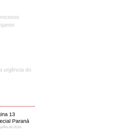
processo
enjamin
a urgência do
ina 13
ecial Paraná
 julho de 2026