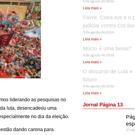
5 de agosto de 2026
Leia mais »
Favre, Clara Ant e o 
judicial contra Cid B
5 de agosto de 2026
Leia mais »
Múcio é uma besta?
4 de agosto de 2026
Leia mais »
O discurso de Lula e 
futuro
4 de agosto de 2026
Leia mais »
imos liderando as pesquisas no
Jornal Página 13
u da luta, desencadeou uma
Pág
especialmente no dia da eleição.
esp
 estão dando carona para
27 de