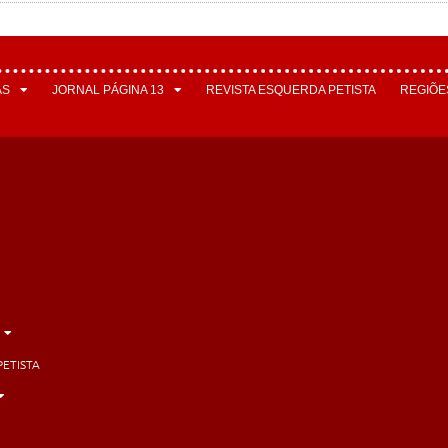
AS
JORNAL PÁGINA 13
REVISTA ESQUERDA PETISTA
REGIÕE
PETISTA