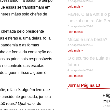
ravessando, há bastante tempo,
5 de agosto de 2026
Leia mais »
que essas se transformam em
Favre, Clara Ant e o 
lheres mães solo chefes de
judicial contra Cid B
5 de agosto de 2026
 chefiada pelo presidente
Leia mais »
s esferas e, uma delas, foi a
Múcio é uma besta?
4 de agosto de 2026
à pandemia e as formas
Leia mais »
nha de frente da contenção do
O discurso de Lula e 
os as principais responsáveis
futuro
o no contexto das escolas
4 de agosto de 2026
 de alguém. Esse alguém é
Leia mais »
Jornal Página 13
õe, o fato é: alguém tem que
Pág
 presidente genocida, junto a
esp
150 reais? Qual valor do
27 de