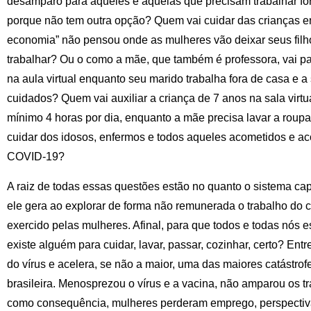
desamparo para aqueles e aquelas que precisam trabalhar for
porque não tem outra opção? Quem vai cuidar das crianças e
economia” não pensou onde as mulheres vão deixar seus filh
trabalhar? Ou o como a mãe, que também é professora, vai pa
na aula virtual enquanto seu marido trabalha fora de casa e 
cuidados? Quem vai auxiliar a criança de 7 anos na sala virt
mínimo 4 horas por dia, enquanto a mãe precisa lavar a roup
cuidar dos idosos, enfermos e todos aqueles acometidos e 
COVID-19?
A raiz de todas essas questões estão no quanto o sistema capi
ele gera ao explorar de forma não remunerada o trabalho do 
exercido pelas mulheres. Afinal, para que todos e todas nós 
existe alguém para cuidar, lavar, passar, cozinhar, certo? Ent
do vírus e acelera, se não a maior, uma das maiores catástrof
brasileira. Menosprezou o vírus e a vacina, não amparou os t
como consequência, mulheres perderam emprego, perspectiv