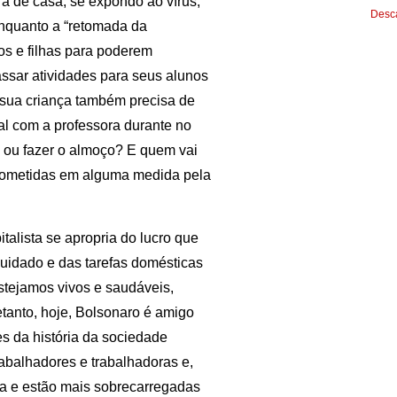
a de casa, se expondo ao vírus,
Desca
nquanto a “retomada da
os e filhas para poderem
ssar atividades para seus alunos
a sua criança também precisa de
ual com a professora durante no
a ou fazer o almoço? E quem vai
acometidas em alguma medida pela
talista se apropria do lucro que
cuidado e das tarefas domésticas
estejamos vivos e saudáveis,
retanto, hoje, Bolsonaro é amigo
es da história da sociedade
rabalhadores e trabalhadoras e,
a e estão mais sobrecarregadas