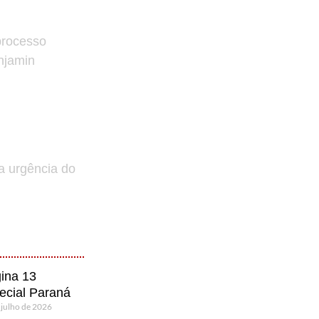
processo
enjamin
a urgência do
ina 13
ecial Paraná
 julho de 2026