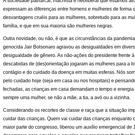
A sociedade patriarcal, machista e neoliberal que estamos at
expressam as diferenças entre homens e mulheres de forma 
desvantagens cruéis para as mulheres, sobretudo para as mu
família, e que em sua maioria são mulheres negras.
Outra novidade, ou não, é que as circunstâncias da pandemia
genocida Jair Bolsonaro agravou as desigualdades em diversa
desigualdade de gênero. As não-ações do presidente frente 
descabidas de (des)orientação jogaram as mulheres para a li
contágio e do cuidado da doença em muitas esferas. Nós som
pelo cuidado hoje (seja em casa ou nos hospitais) e pensand
fechadas, as crianças em casa demandam o tempo e energia
sempre uma mulher, se não a mãe, a tia, a avó ou a vizinha.
Considerando os recortes de classe e raça que a situação imp
cuidar das crianças. Quem vai cuidar das crianças enquanto o
maior parte do congresso, liberou um auxílio emergencial de 