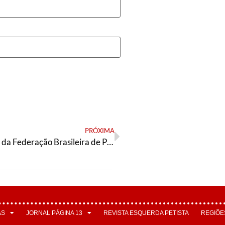
PRÓXIMA
Carta Aberta da Federação Brasileira de Psicanálise chama atenção para os efeitos traumáticos da pandemia
AS
JORNAL PÁGINA 13
REVISTA ESQUERDA PETISTA
REGIÕE