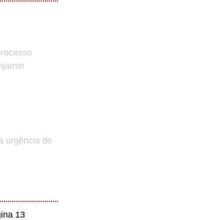
processo
enjamin
a urgência do
ina 13