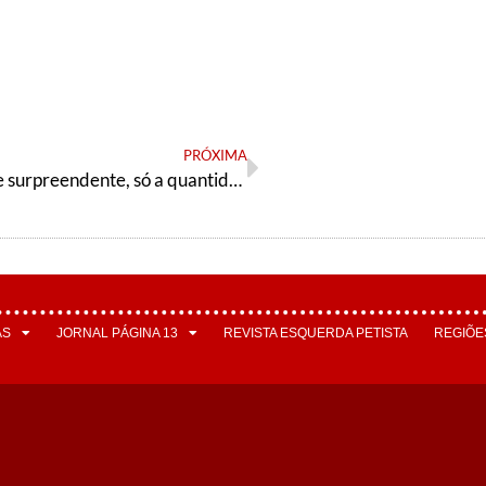
PRÓXIMA
DataFolha: de surpreendente, só a quantidade de surpresos
AS
JORNAL PÁGINA 13
REVISTA ESQUERDA PETISTA
REGIÕE