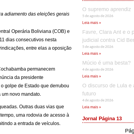
O supremo aprendiz
ra adiamento das eleições gerais
5 de agosto de 2026
Leia mais »
ntral Operária Boliviana (COB) e
Favre, Clara Ant e o 
11 dias consecutivos nesta
judicial contra Cid B
5 de agosto de 2026
indicações, entre elas a oposição
Leia mais »
Múcio é uma besta?
ra Cochabamba permanecem
4 de agosto de 2026
Leia mais »
núncia da presidente
O discurso de Lula e 
 o golpe de Estado que derrubou
futuro
ra um novo mandato.
4 de agosto de 2026
queadas. Outras duas vias que
Leia mais »
tempo, uma rodovia de acesso à
Jornal Página 13
mitindo a entrada de veículos.
Pág