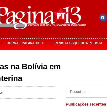
JORNAL PÁGINA 13
REVISTA ESQUERDA PETISTA
as na Bolívia em
nterina
os
Publicações recentes