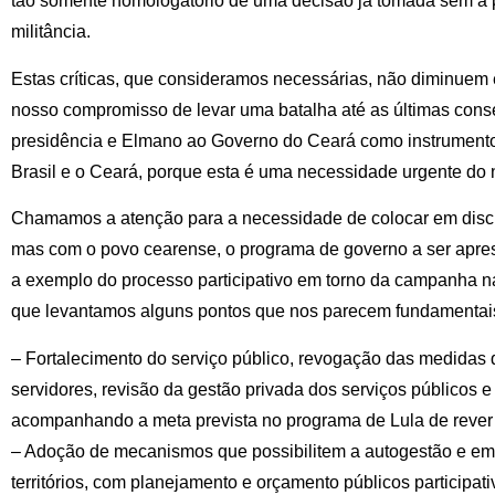
tão somente homologatório de uma decisão já tomada sem a 
militância.
Estas críticas, que consideramos necessárias, não diminuem
nosso compromisso de levar uma batalha até as últimas cons
presidência e Elmano ao Governo do Ceará como instrumentos 
Brasil e o Ceará, porque esta é uma necessidade urgente do
Chamamos a atenção para a necessidade de colocar em discu
mas com o povo cearense, o programa de governo a ser apres
a exemplo do processo participativo em torno da campanha na
que levantamos alguns pontos que nos parecem fundamentai
– Fortalecimento do serviço público, revogação das medidas q
servidores, revisão da gestão privada dos serviços públicos e 
acompanhando a meta prevista no programa de Lula de rever
– Adoção de mecanismos que possibilitem a autogestão e e
territórios, com planejamento e orçamento públicos participat