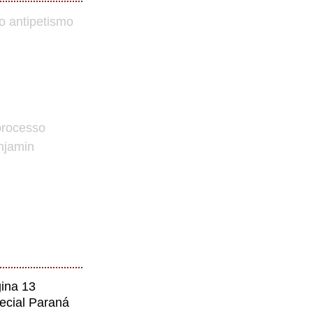
o antipetismo
processo
enjamin
ina 13
ecial Paraná