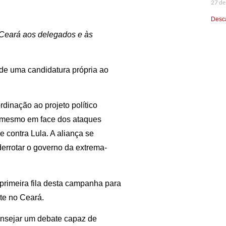
27 de
Desca
 Ceará aos delegados e às
de uma candidatura própria ao
dinação ao projeto político
iu mesmo em face dos ataques
e contra Lula. A aliança se
derrotar o governo da extrema-
primeira fila desta campanha para
nte no Ceará.
ensejar um debate capaz de