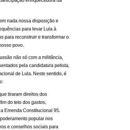
participação enriquecedora da
 em nada nossa disposição e
equências para levar Lula à
para reconstruir e transformar o
 nosso povo.
ssão não só com a militância,
entados pela candidatura petista,
cional de Lula. Neste sentido, é
s:
ue tiraram direitos dos
fim do teto dos gastos,
 a Emenda Constitucional 95.
mpoderamento popular nos
ivos e conselhos sociais para