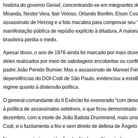
história do governo Geisel, concentrando-se em integrantes
Miranda, Nestor Vera, Itair Veloso, Orlando Bonfim, Elson Cos
assassinato de Herzog e a foto macabra para comprovar seu “s
manifestação pública de repúdio explícito à ditadura. A maio
brasileira perdia o medo.
Apesar disso, o ano de 1976 ainda foi marcado por mais doze 
deles realizados por meio de sabotagens encobertas ou confl
padre João Penido Burnier. Mas o assassinato de Manoel Fie
dependências do DOI-Codi de São Paulo, evidenciou a existê
regime quanto à distensão política.
O general-comandante do II Exército foi exonerado “com deso
à política de assassinatos seletivos, o que ficou demonstrad
dezembro, com a morte de João Batista Drummond, mais uma
Codi, e o fuzilamento a frio e sem direito de defesa de Ângel