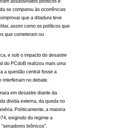
reram assassinatos políticos e
ada se comparou às ocorrências
 comprovar que a ditadura teve
itar, assim como os políticos que
mes que cometeram ou
gica, e sob o impacto do desastre
tral do PCdoB realizou mais uma
 a questão central fosse a
 interferiam no debate.
ormara em desastre diante da
 da dívida externa, da queda no
éria. Politicamente, a maioria
974, exigindo do regime a
 “senadores biônicos”.