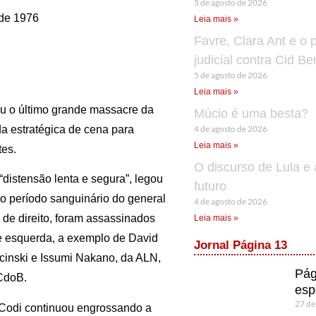
5 de agosto de 2026
de 1976
Leia mais »
Favre, Clara Ant e o 
judicial contra Cid B
5 de agosto de 2026
Leia mais »
u o último grande massacre da
Múcio é uma besta?
4 de agosto de 2026
da estratégica de cena para
Leia mais »
tes.
O discurso de Lula e 
“distensão lenta e segura”,
legou
futuro
o período sanguinário do general
4 de agosto de 2026
de direito, foram assassinados
Leia mais »
de esquerda, a exemplo de David
Jornal Página 13
inski e Issumi Nakano, da ALN,
Pág
PCdoB.
esp
27 de
-Codi continuou engrossando a