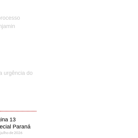
processo
enjamin
a urgência do
ina 13
ecial Paraná
 julho de 2026