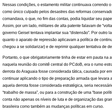
Nessas condições, o estamento militar continuava correndo o
como único culpado pelos desastres das reformas conservado
comandava, o que, no fim das contas, podia liquidar seu pape
Assim, por um lado, militares de alta patente falavam de “volt
governo Geisel tentava implantar sua “distensão”. Por outro lad
quanto o aparato de repressão aplicavam a política de contin
chegou a se solidarizar) e de reprimir qualquer tentativa de 
Portanto, o que obrigatoriamente tinha de estar em pauta na 
naquela reunião do comitê central do PCdoB, era o rumo estra
derrota do Araguaia fosse considerada tática, causada por err
continuar aplicando o tipo de preparação armada que levara 
aquela derrota fosse considerada estratégica, seria necessár
“trabalho de massa”, ou para a construção de uma “base polí
conta não apenas os níveis de luta e de organização das g
brasileira como também as mudanças políticas em curso.