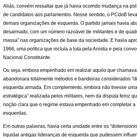
Aliás, convém ressaltar que já havia ocorrido mudança na pol
de candidatos aos parlamentos. Nesse sentido, o PCdoB lev
demais organizações de esquerda. O partido jamais havia ab
desarmado, com um número razoável de militantes e de quadr
massa” nas organizações de base da sociedade. E havia apr
1966, uma política que incluía a luta pela Anistia e pela co
Nacional Constituinte.
Ou seja, embora empenhado em realizar aquilo que chamava 
abandonara totalmente métodos e bandeiras considerados “dire
esquerda armada. Em complemento, embora não tivesse uma v
estratégica” realizada pelos militares, nem da disputa feroz qu
noção clara que o regime estava empenhado em completar a 
esquerdas.
Em outras palavras, havia certa unidade entre os “distensioni
liquidar antigas lideranças de esquerda que pudessem influe