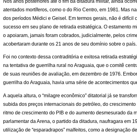
Nos anos posteriores até o fim da ditadura militar, ainda ocor
atentados mortíferos, como o do Rio Centro, em 1981. Mas n
dos períodos Médici e Geisel. Em termos gerais, não é difícil
sucesso em seu plano de retirada estratégica. O estamento mil
o apoiaram, jamais foram cobrados, judicialmente, pelos cri
acobertaram durante os 21 anos de seu domínio sobre o país.
Foi no contexto dessa contraditória e exitosa retirada estraté
na tentativa de guerrilha rural no Araguaia, que o comitê cen
de suas reuniões de avaliação, em dezembro de 1976. Embora
guerrilha do Araguaia, havia uma série de acontecimentos que
A aquela altura, o “milagre econômico” ditatorial já se transf
subida dos preços internacionais do petróleo, do crescimento
ritmo de crescimento do PIB e do aumento desmesurado da mis
parlamentar da Arena, o partido da ditadura, naufragara em 1
utilização de “esparadrapos” malfeitos, como a designação de