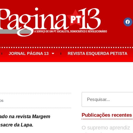
JORNAL PÁGINA 13
REVISTA ESQUERDA PETISTA
os
Publicações recentes
cado na revista Margem
ssacre da Lapa.
O supremo aprendiz