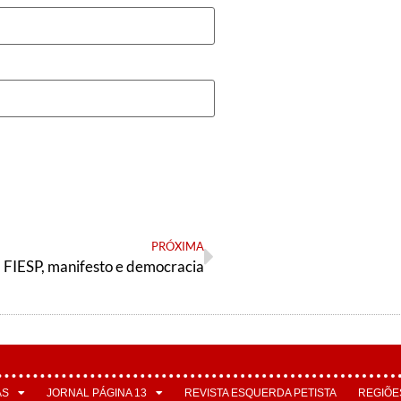
PRÓXIMA
FIESP, manifesto e democracia
AS
JORNAL PÁGINA 13
REVISTA ESQUERDA PETISTA
REGIÕE