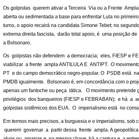
Os golpistas querem ativar a Terceira Via ou a Frente Ampla
aberta ou sedimentada a base para enfrentar Lula no primeiro
turno, o apoio recairá na candidata Simone Tebet; no segun
extrema direita fascista, darão total apoio, é uma posição de
a Bolsonaro.
Os golpistas não defendem a democracia; eles, FIESP e FE
viabilizar a frente ampla ANTILULA E ANTIPT. O movimento
PT e do campo democrático negro-popular. O PSDB está na 
PMDB igualmente. Bolsonaro é, em concordância com o projet
apenas um fantoche ou peça tática. O movimento pretende 
privilégios dos banqueiros (FIESP e FEBRABAN); e há a açã
golpistas sistêmicos dos EUA. O imperialismo está no coma
Em termos mais precisos, a burguesia e o imperialismo, s
querem governar a partir dessa frente ampla. A geopolíti
alvos ou amarras e, na mesma chave, há a captura e a entrega 