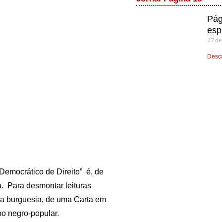
Pág
esp
27 de
Desca
 Democrático de Direito” é, de
. Para desmontar leituras
 da burguesia, de uma Carta em
po negro-popular.