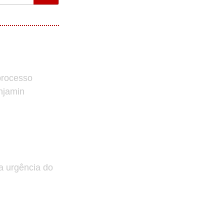
processo
enjamin
a urgência do