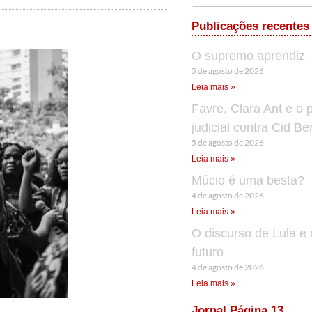
Publicações recentes
O supremo aprendiz
5 de agosto de 2026
Leia mais »
Favre, Clara Ant e o 
judicial contra Cid B
5 de agosto de 2026
Leia mais »
Múcio é uma besta?
4 de agosto de 2026
Leia mais »
O discurso de Lula e 
futuro
4 de agosto de 2026
Leia mais »
Jornal Página 13