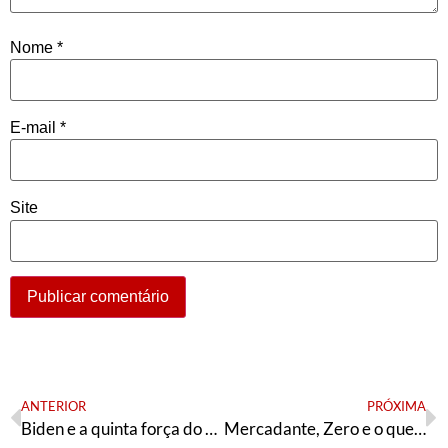
Nome
*
E-mail
*
Site
ANTERIOR
PRÓXIMA
Biden e a quinta força do universo
Mercadante, Zero e o que precisamos enterrar