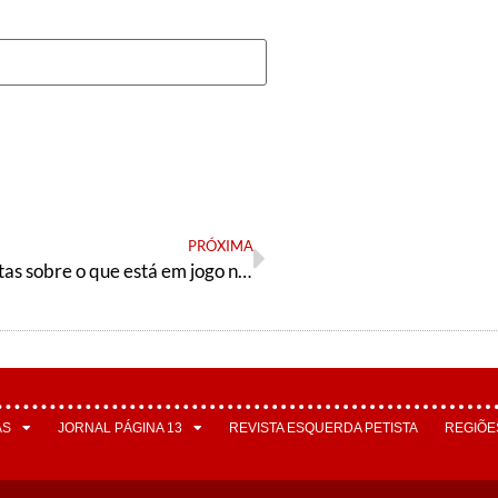
PRÓXIMA
Cinco perguntas sobre o que está em jogo no STF no dia 14
AS
JORNAL PÁGINA 13
REVISTA ESQUERDA PETISTA
REGIÕE