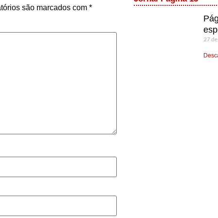
tórios são marcados com
*
Pág
esp
27 de
Desca