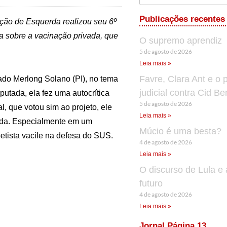
Publicações recentes
lação de Esquerda realizou seu 6º
a sobre a vacinação privada, que
O supremo aprendiz
5 de agosto de 2026
Leia mais »
Favre, Clara Ant e o 
ado Merlong Solano (PI), no tema
judicial contra Cid B
putada, ela fez uma autocrítica
5 de agosto de 2026
, que votou sim ao projeto, ele
Leia mais »
vada. Especialmente em um
Múcio é uma besta?
etista vacile na defesa do SUS.
4 de agosto de 2026
Leia mais »
O discurso de Lula e 
futuro
4 de agosto de 2026
Leia mais »
Jornal Página 13