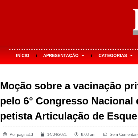
INÍCIO
APRESENTAÇÃO
CATEGORIAS
Moção sobre a vacinação pr
pelo 6° Congresso Nacional 
petista Articulação de Esque
Por
pagina13
14/04/2021
8:03 am
Sem Comentári