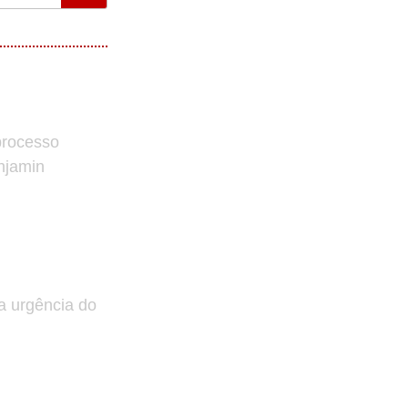
processo
enjamin
a urgência do