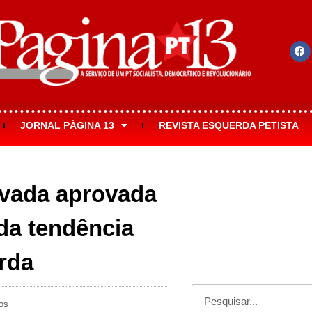
JORNAL PÁGINA 13
REVISTA ESQUERDA PETISTA
ivada aprovada
da tendência
rda
os