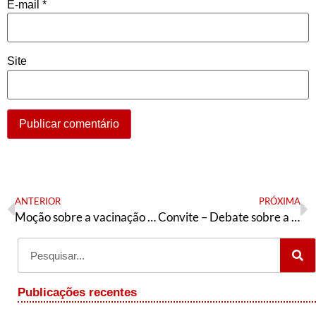
E-mail
*
Site
ANTERIOR
PRÓXIMA
Moção sobre a vacinação privada aprovada pelo 6° Congresso Nacional da tendência petista Articulação de Esquerda
Convite – Debate sobre a proposta de um Encontro Nacional Livre (PT)
Publicações recentes