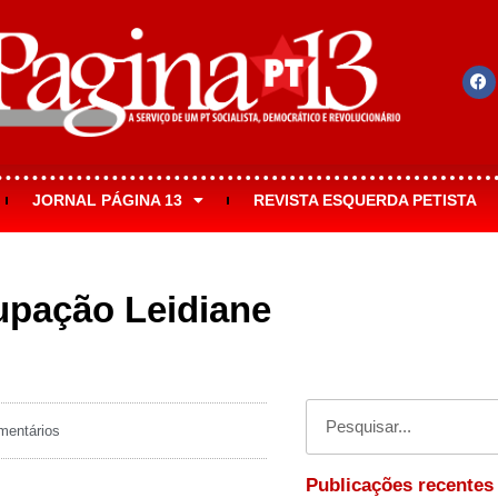
JORNAL PÁGINA 13
REVISTA ESQUERDA PETISTA
upação Leidiane
entários
Publicações recentes