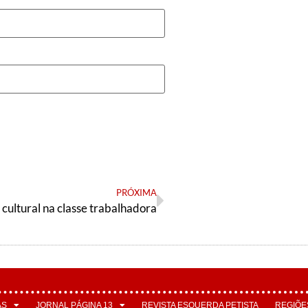
PRÓXIMA
 cultural na classe trabalhadora
AS
JORNAL PÁGINA 13
REVISTA ESQUERDA PETISTA
REGIÕE