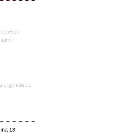
processo
enjamin
a urgência do
ina 13