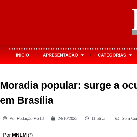
INÍCIO
APRESENTAÇÃO
CATEGORIAS
Moradia popular: surge a oc
em Brasília
Por
Redação PG13
24/10/2023
11:56 am
Sem Com
Por
MNLM
(*)