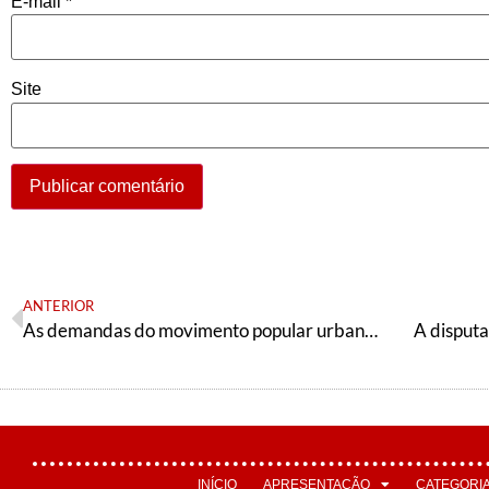
E-mail
*
Site
ANTERIOR
As demandas do movimento popular urbano não podem ser secundarizadas
A disputa
INÍCIO
APRESENTAÇÃO
CATEGORI