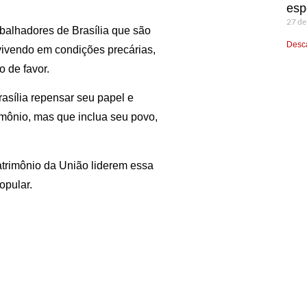
esp
27 de
abalhadores de Brasília que são
Desca
 vivendo em condições precárias,
 de favor.
rasília repensar seu papel e
imônio, mas que inclua seu povo,
atrimônio da União liderem essa
opular.