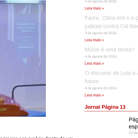
5 de agosto de 2026
Leia mais »
Favre, Clara Ant e o 
judicial contra Cid B
5 de agosto de 2026
Leia mais »
Múcio é uma besta?
4 de agosto de 2026
Leia mais »
O discurso de Lula e 
futuro
4 de agosto de 2026
Leia mais »
Jornal Página 13
Pág
esp
27 de