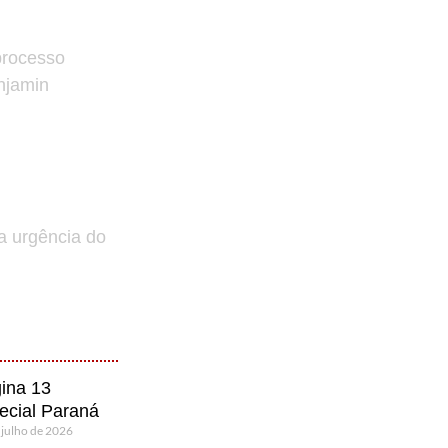
processo
enjamin
a urgência do
ina 13
ecial Paraná
 julho de 2026