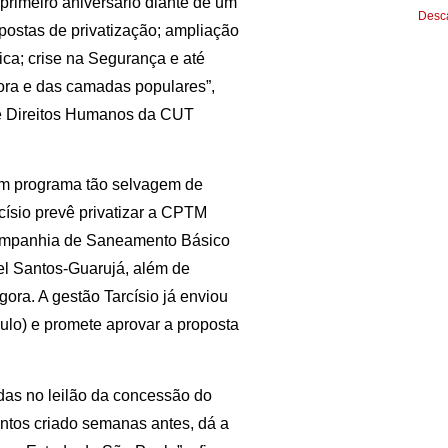
primeiro aniversário diante de um
Desca
postas de privatização; ampliação
ca; crise na Segurança e até
dora e das camadas populares”,
s e Direitos Humanos da CUT
um programa tão selvagem de
císio prevê privatizar a CPTM
Companhia de Saneamento Básico
nel Santos-Guarujá, além de
ora. A gestão Tarcísio já enviou
aulo) e promete aprovar a proposta
das no leilão da concessão do
ntos criado semanas antes, dá a