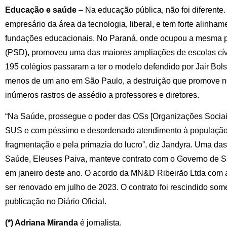
Educação e saúde
– Na educação pública, não foi diferente.
empresário da área da tecnologia, liberal, e tem forte alinha
fundações educacionais. No Paraná, onde ocupou a mesma p
(PSD), promoveu uma das maiores ampliações de escolas cívi
195 colégios passaram a ter o modelo defendido por Jair Bo
menos de um ano em São Paulo, a destruição que promove no 
inúmeros rastros de assédio a professores e diretores.
“Na Saúde, prossegue o poder das OSs [Organizações Sociais
SUS e com péssimo e desordenado atendimento à população
fragmentação e pela primazia do lucro”, diz Jandyra. Uma da
Saúde, Eleuses Paiva, manteve contrato com o Governo de 
em janeiro deste ano. O acordo da MN&D Ribeirão Ltda com 
ser renovado em julho de 2023. O contrato foi rescindido so
publicação no Diário Oficial.
(*) Adriana Miranda
é jornalista.