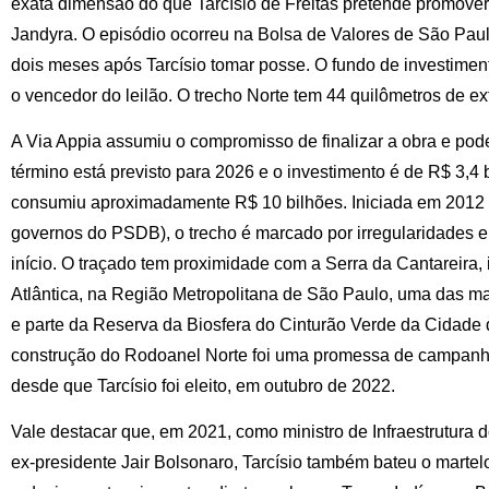
exata dimensão do que Tarcísio de Freitas pretende promover
Jandyra. O episódio ocorreu na Bolsa de Valores de São Pau
dois meses após Tarcísio tomar posse. O fundo de investiment
o vencedor do leilão. O trecho Norte tem 44 quilômetros de e
A Via Appia assumiu o compromisso de finalizar a obra e pode
término está previsto para 2026 e o investimento é de R$ 3,4 
consumiu aproximadamente R$ 10 bilhões. Iniciada em 2012 
governos do PSDB), o trecho é marcado por irregularidades e
início. O traçado tem proximidade com a Serra da Cantareira
Atlântica, na Região Metropolitana de São Paulo, uma das m
e parte da Reserva da Biosfera do Cinturão Verde da Cidade 
construção do Rodoanel Norte foi uma promessa de campanha 
desde que Tarcísio foi eleito, em outubro de 2022.
Vale destacar que, em 2021, como ministro de Infraestrutura 
ex-presidente Jair Bolsonaro, Tarcísio também bateu o marte