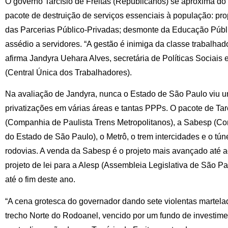
O governo Tarcísio de Freitas (Republicanos) se aproxima do 
pacote de destruição de serviços essenciais à população: pro
das Parcerias Público-Privadas; desmonte da Educação Públi
assédio a servidores. “A gestão é inimiga da classe trabalha
afirma Jandyra Uehara Alves, secretária de Políticas Sociai
(Central Única dos Trabalhadores).
Na avaliação de Jandyra, nunca o Estado de São Paulo viu 
privatizações em várias áreas e tantas PPPs. O pacote de Tar
(Companhia de Paulista Trens Metropolitanos), a Sabesp (
do Estado de São Paulo), o Metrô, o trem intercidades e o tú
rodovias. A venda da Sabesp é o projeto mais avançado até ag
projeto de lei para a Alesp (Assembleia Legislativa de São P
até o fim deste ano.
“A cena grotesca do governador dando sete violentas martela
trecho Norte do Rodoanel, vencido por um fundo de investime