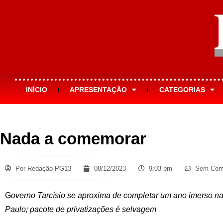
INÍCIO
APRESENTAÇÃO
CATEGORIAS
Nada a comemorar
Por
Redação PG13
08/12/2023
9:03 pm
Sem Come
G
overno Tarcísio se aproxima de completar um ano imerso n
Paulo; pacote de privatizações é selvagem