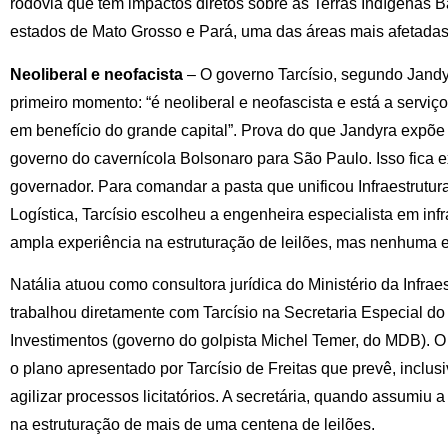
rodovia que tem impactos diretos sobre as Terras Indígenas B
estados de Mato Grosso e Pará, uma das áreas mais afetadas 
Neoliberal e neofacista
– O governo Tarcísio, segundo Jandy
primeiro momento: “é neoliberal e neofascista e está a serviç
em benefício do grande capital”. Prova do que Jandyra expõe 
governo do cavernícola Bolsonaro para São Paulo. Isso fica ex
governador. Para comandar a pasta que unificou Infraestrutur
Logística, Tarcísio escolheu a engenheira especialista em inf
ampla experiência na estruturação de leilões, mas nenhuma 
Natália atuou como consultora jurídica do Ministério da Infrae
trabalhou diretamente com Tarcísio na Secretaria Especial d
Investimentos (governo do golpista Michel Temer, do MDB). O
o plano apresentado por Tarcísio de Freitas que prevê, inclusiv
agilizar processos licitatórios. A secretária, quando assumiu a
na estruturação de mais de uma centena de leilões.