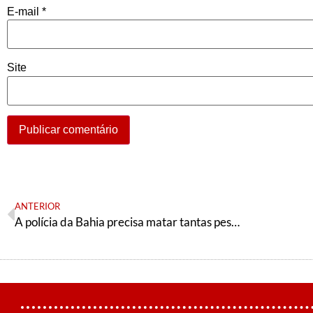
E-mail
*
Site
ANTERIOR
A polícia da Bahia precisa matar tantas pessoas em nome da segurança pública?