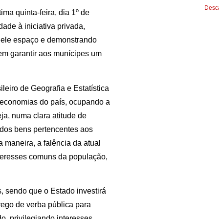
Desca
ma quinta-feira, dia 1º de
ade à iniciativa privada,
quele espaço e demonstrando
 em garantir aos munícipes um
eiro de Geografia e Estatística
 economias do país, ocupando a
eja, numa clara atitude de
 dos bens pertencentes aos
a maneira, a falência da atual
interesses comuns da população,
.
, sendo que o Estado investirá
rego de verba pública para
o, privilegiando interesses