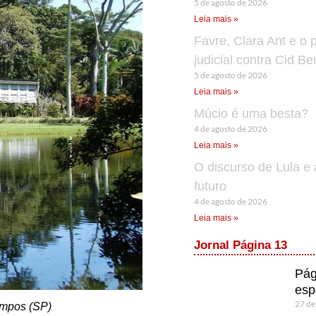
5 de agosto de 2026
Leia mais »
Favre, Clara Ant e o 
judicial contra Cid B
5 de agosto de 2026
Leia mais »
Múcio é uma besta?
4 de agosto de 2026
Leia mais »
O discurso de Lula e 
futuro
4 de agosto de 2026
Leia mais »
Jornal Página 13
Pág
esp
27 de
ampos (SP)