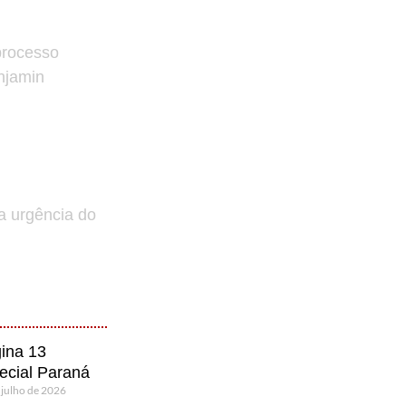
processo
enjamin
a urgência do
ina 13
ecial Paraná
 julho de 2026