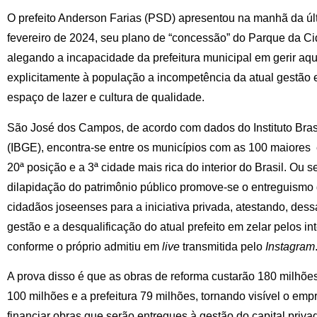
O prefeito Anderson Farias (PSD) apresentou na manhã da últi
fevereiro de 2024, seu plano de “concessão” do Parque da Cid
alegando a incapacidade da prefeitura municipal em gerir a
explicitamente à população a incompetência da atual gestão
espaço de lazer e cultura de qualidade.
São José dos Campos, de acordo com dados do Instituto Brasil
(IBGE), encontra-se entre os municípios com as 100 maiores
20ª posição e a 3ª cidade mais rica do interior do Brasil. Ou s
dilapidação do patrimônio público promove-se o entreguismo
cidadãos joseenses para a iniciativa privada, atestando, dess
gestão e a desqualificação do atual prefeito em zelar pelos 
conforme o próprio admitiu em
live
transmitida pelo
Instagram
A prova disso é que as obras de reforma custarão 180 milhões
100 milhões e a prefeitura 79 milhões, tornando visível o emp
financiar obras que serão entregues à gestão do capital privad