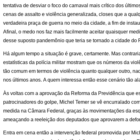
tentativa de desviar o foco do carnaval mais crítico dos últim
cenas de assalto e violência generalizada, closes que a qua
verdadeira praça de guerra no meio da cidade, a fim de insta
Afinal, o medo nos faz mais facilmente aceitar quaisquer me
desse suposto pandemônio que teria se tornado a cidade do R
Há algum tempo a situação é grave, certamente. Mas contrari
estatísticas da polícia militar mostram que os números da vio
tão comum em termos de violência quanto qualquer outro, nada
nos últimos anos. A quem interessa então esse cenário tão a
Às voltas com a aprovação da Reforma da Previdência que es
patrocinadores do golpe, Michel Temer se vê encurralado com 
medida na Câmara Federal, graças às movimentações da esq
ameaçando a reeleição dos deputados que aprovarem a defo
Entra em cena então a intervenção federal promovida por Mich