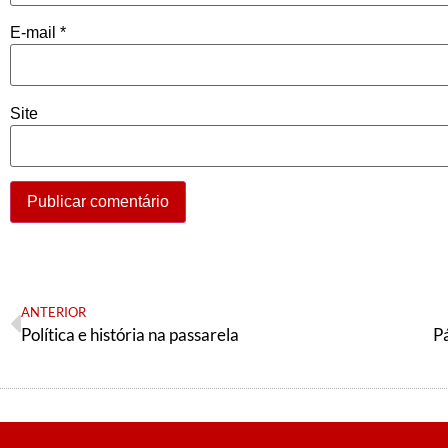
E-mail
*
Site
ANTERIOR
Política e história na passarela
P