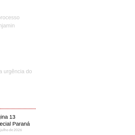
processo
enjamin
a urgência do
ina 13
ecial Paraná
 julho de 2026