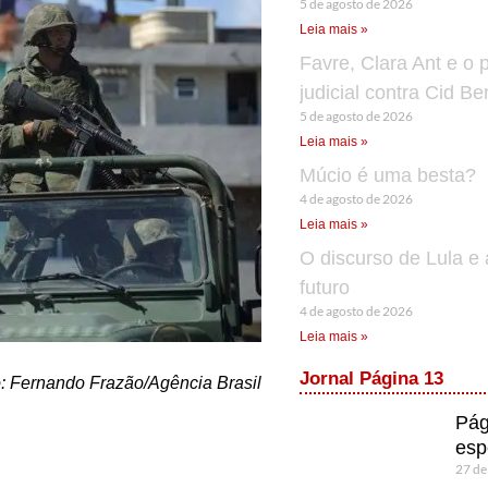
5 de agosto de 2026
Leia mais »
Favre, Clara Ant e o 
judicial contra Cid B
5 de agosto de 2026
Leia mais »
Múcio é uma besta?
4 de agosto de 2026
Leia mais »
O discurso de Lula e 
futuro
4 de agosto de 2026
Leia mais »
Jornal Página 13
: Fernando Frazão/Agência Brasil
Pág
esp
27 de