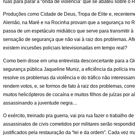
ruas para parar a “onda de violência” que se abateu sobre o R
Produções como Cidade de Deus, Tropa de Elite e, recenteme
Alemão, na Maré e na Rocinha provam que a segurança no Rio
passa de um espetáculo midiático que serve para transmitir 
sensação de segurança que não vai à raiz dos problemas. Afi
existem incursões policiais televisionadas em tempo real?
Como bem disse em uma entrevista desconcertante para a Gl
segurança pública Jaqueline Muniz, a eficiência da polícia in
resolve os problemas da violência e do tráfico não interessam
rendem votos, e, se formos de fato à raiz dos problemas, corr
muitos helicópteros de cocaína e muitos filhos de juízas por 
assassinando a juventude negra…
O exército, treinado pra guerra, vai pra rua fazer o trabalho de
assassinatos de civis cometidos por militares serão respondido
justificados pela restauração da “lei e da ordem”. Cada vez 