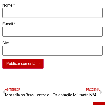
Nome
*
E-mail
*
Site
ANTERIOR
PRÓXIMA
Moradia no Brasil: entre o aluguel e o difícil sonho da casa própria
Orientação Militante N°408 (25 de janeiro de 2024)