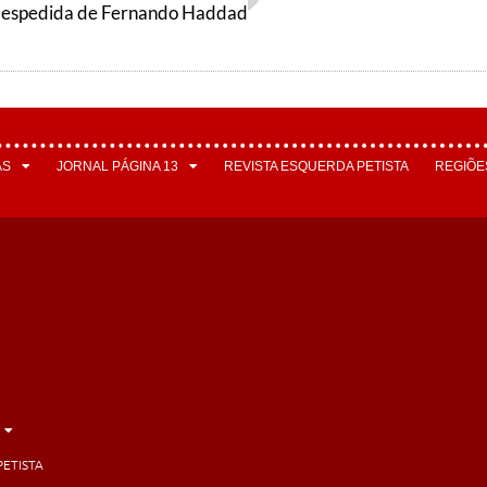
despedida de Fernando Haddad
AS
JORNAL PÁGINA 13
REVISTA ESQUERDA PETISTA
REGIÕE
PETISTA