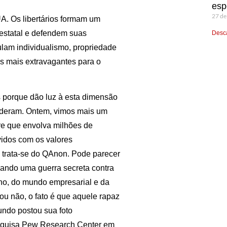
esp
27 de
UA. Os libertários formam um
 estatal e defendem suas
Desca
lam individualismo, propriedade
as mais extravagantes para o
os porque dão luz à esta dimensão
nsideram. Ontem, vimos mais um
e que envolva milhões de
vidos com os valores
-: trata-se do QAnon. Pode parecer
vando uma guerra secreta contra
rno, do mundo empresarial e da
 ou não, o fato é que aquele rapaz
ndo postou sua foto
squisa Pew Research Center em