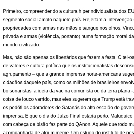
Primeiro, compreendendo a cultura hiperindividualista dos E
segmento social amplo naquele país. Rejeitam a intervenção
propriedades com armas nas mãos e sangue nos olhos. Vincu
privada e armas (violência, portanto) numa formação moral d
mundo civilizado.
Mas, não são apenas os libertários que fazem a festa. Citei-
de valores e cultura política que os institucionalistas desco
agrupamento – que a grande imprensa norte-americana suger
cidadãos daquele país, como os milhões de brasileiros envol
bolsonaristas, a ideia da vacina comunista ou da terra plana 
coisa de louco varrido, mas eles sugerem que Trump está tra
os pedófilos adoradores de Satanás do alto escalão do gove
imprensa. E que o dia do Juízo Final estaria perto. Maluquice
com cabeça de bisão faz parte do QAnon. Aquele que todo mu
acompanhada de algum meme. Um estudo do instituto de pe