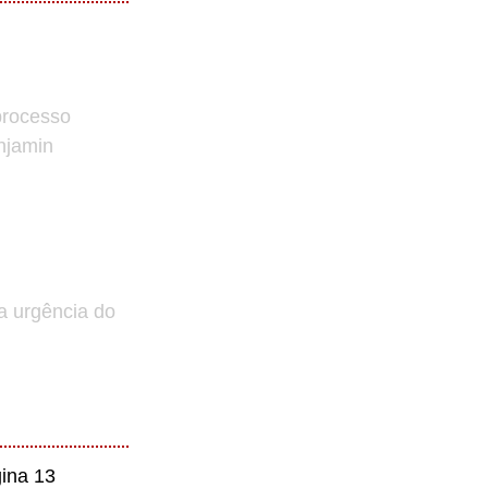
processo
enjamin
a urgência do
ina 13