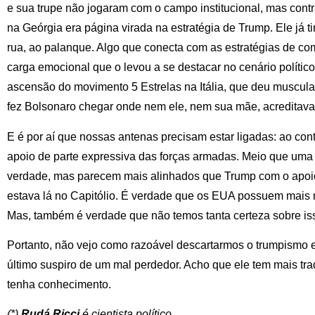
e sua trupe não jogaram com o campo institucional, mas contr
na Geórgia era página virada na estratégia de Trump. Ele já 
rua, ao palanque. Algo que conecta com as estratégias de co
carga emocional que o levou a se destacar no cenário político
ascensão do movimento 5 Estrelas na Itália, que deu muscul
fez Bolsonaro chegar onde nem ele, nem sua mãe, acreditav
E é por aí que nossas antenas precisam estar ligadas: ao con
apoio de parte expressiva das forças armadas. Meio que uma r
verdade, mas parecem mais alinhados que Trump com o apoi
estava lá no Capitólio. É verdade que os EUA possuem mais 
Mas, também é verdade que não temos tanta certeza sobre is
Portanto, não vejo como razoável descartarmos o trumpismo
último suspiro de um mal perdedor. Acho que ele tem mais tr
tenha conhecimento.
(*)
Rudá Ricci
é cientista político