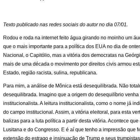
Texto publicado nas redes sociais do autor no dia 07/01.
Rodou e roda na internet feito água girando no moinho um á
que o mais importante para a política dos EUA no dia de ont
Nacional, o Capitólio, mas a vitória dos democratas na Geórg
mais de uma década o movimento por direitos civis armou est
Estado, região racista, sulina, republicana.
Para mim, a análise de Mônica está desequilibrada. Não tot
desequilibrada. Imagino que a origem do desequilíbrio venha d
institucionalista. A leitura institucionalista, como o nome já i
do campo institucional. Assim, a vitória eleitoral, para esta ver
balizas para a luta política a partir desta vitória. Acontece q
Lusitana e do Congresso. E é aí que tenho a impressão que
extensão do estrago e insinuação de Trump e seus trumpista