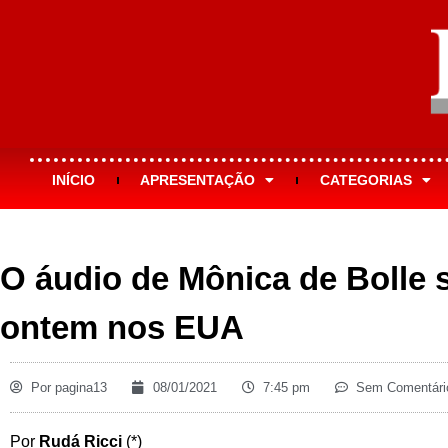
INÍCIO
APRESENTAÇÃO
CATEGORIAS
O áudio de Mônica de Bolle s
ontem nos EUA
Por
pagina13
08/01/2021
7:45 pm
Sem Comentári
Por
Rudá Ricci
(*)