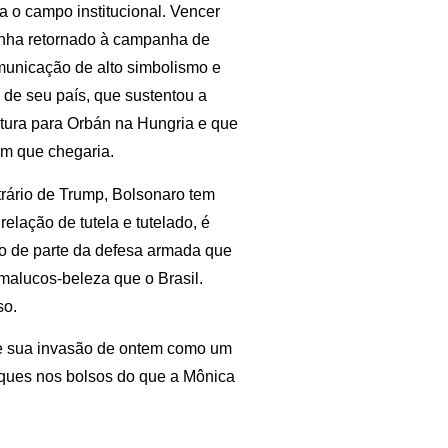
a o campo institucional. Vencer
tinha retornado à campanha de
municação de alto simbolismo e
 de seu país, que sustentou a
atura para Orbán na Hungria e que
am que chegaria.
trário de Trump, Bolsonaro tem
elação de tutela e tutelado, é
o de parte da defesa armada que
malucos-beleza que o Brasil.
so.
 e sua invasão de ontem como um
aques nos bolsos do que a Mônica