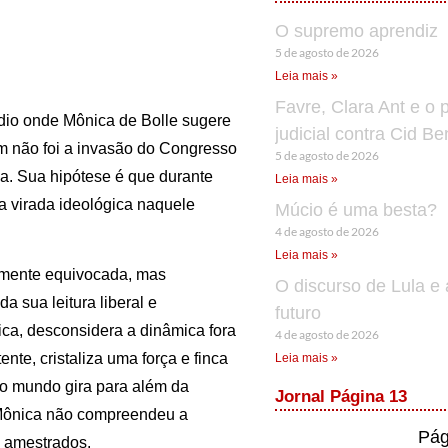
O supremo aprendiz
5 de agosto de 2026
Leia mais »
Favre, Clara Ant e o 
udio onde Mônica de Bolle sugere
judicial contra Cid B
em não foi a invasão do Congresso
5 de agosto de 2026
ia. Sua hipótese é que durante
Leia mais »
a virada ideológica naquele
Múcio é uma besta?
4 de agosto de 2026
Leia mais »
almente equivocada, mas
O discurso de Lula e 
a sua leitura liberal e
futuro
ndica, desconsidera a dinâmica fora
4 de agosto de 2026
tente, cristaliza uma força e finca
Leia mais »
ue o mundo gira para além da
Jornal Página 13
 Mônica não compreendeu a
Pág
s amestrados.