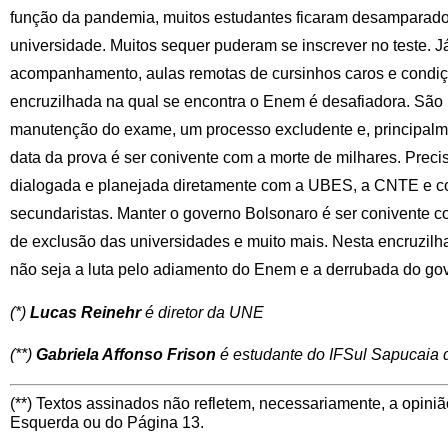
função da pandemia, muitos estudantes ficaram desamparados
universidade. Muitos sequer puderam se inscrever no teste. J
acompanhamento, aulas remotas de cursinhos caros e condiçõ
encruzilhada na qual se encontra o Enem é desafiadora. São 
manutenção do exame, um processo excludente e, principalme
data da prova é ser conivente com a morte de milhares. Prec
dialogada e planejada diretamente com a UBES, a CNTE e c
secundaristas. Manter o governo Bolsonaro é ser conivente 
de exclusão das universidades e muito mais. Nesta encruzilh
não seja a luta pelo adiamento do Enem e a derrubada do go
(*)
Lucas Reinehr
é diretor da UNE
(**)
Gabriela Affonso Frison
é estudante do IFSul Sapucaia 
(**) Textos assinados não refletem, necessariamente, a opiniã
Esquerda ou do Página 13.