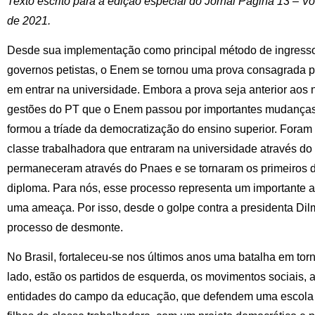
Texto escrito para a edição especial do Jornal Página 13 – Vo
de 2021.
Desde sua implementação como principal método de ingresso 
governos petistas, o Enem se tornou uma prova consagrada 
em entrar na universidade. Embora a prova seja anterior aos 
gestões do PT que o Enem passou por importantes mudanças e
formou a tríade da democratização do ensino superior. Foram m
classe trabalhadora que entraram na universidade através do 
permaneceram através do Pnaes e se tornaram os primeiros d
diploma. Para nós, esse processo representa um importante av
uma ameaça. Por isso, desde o golpe contra a presidenta Di
processo de desmonte.
No Brasil, fortaleceu-se nos últimos anos uma batalha em to
lado, estão os partidos de esquerda, os movimentos sociais, 
entidades do campo da educação, que defendem uma escola e 