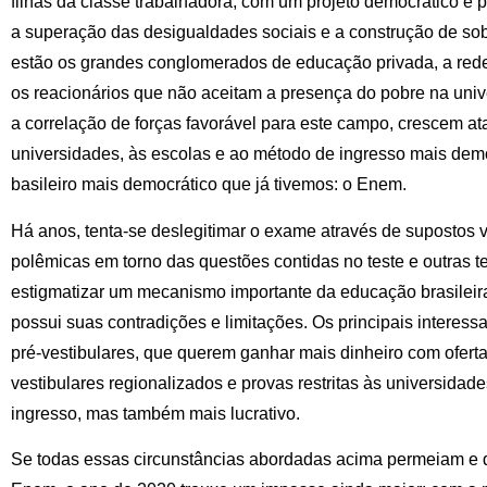
filhas da classe trabalhadora, com um projeto democrático e 
a superação das desigualdades sociais e a construção de sob
estão os grandes conglomerados de educação privada, a rede 
os reacionários que não aceitam a presença do pobre na univ
a correlação de forças favorável para este campo, crescem 
universidades, às escolas e ao método de ingresso mais demo
basileiro mais democrático que já tivemos: o Enem.
Há anos, tenta-se deslegitimar o exame através de supostos 
polêmicas em torno das questões contidas no teste e outras t
estigmatizar um mecanismo importante da educação brasileira
possui suas contradições e limitações. Os principais interess
pré-vestibulares, que querem ganhar mais dinheiro com ofert
vestibulares regionalizados e provas restritas às universida
ingresso, mas também mais lucrativo.
Se todas essas circunstâncias abordadas acima permeiam e d