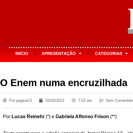
INÍCIO
APRESENTAÇÃO
CATEGORIAS
O Enem numa encruzilhada
Por
pagina13
01/02/2021
7:52 am
Sem Comentári
Por
Lucas Reinehr
(*) e
Gabriela Affonso Frison
(**)