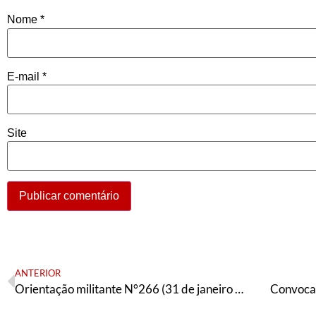
Nome
*
E-mail
*
Site
ANTERIOR
Orientação militante N°266 (31 de janeiro de 2021)
Convoca