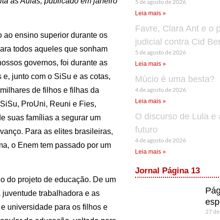
lta às Aulas, publicado em janeiro
5 de agosto de 2026
Leia mais »
Favre, Clara Ant e o 
ao ensino superior durante os
judicial contra Cid B
para todos aqueles que sonham
5 de agosto de 2026
nossos governos, foi durante as
Leia mais »
, junto com o SiSu e as cotas,
Múcio é uma besta?
4 de agosto de 2026
ilhares de filhos e filhas da
Leia mais »
SiSu, ProUni, Reuni e Fies,
O discurso de Lula e 
e suas famílias a segurar um
futuro
anço. Para as elites brasileiras,
4 de agosto de 2026
lma, o Enem tem passado por um
Leia mais »
Jornal Página 13
rno do projeto de educação. De um
Pág
a juventude trabalhadora e as
esp
universidade para os filhos e
27 de