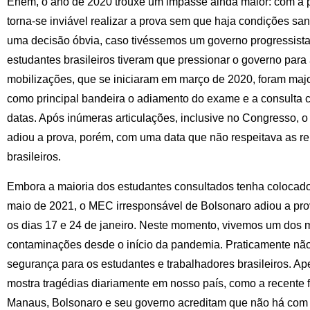
Enem, o ano de 2020 trouxe um impasse ainda maior: com a 
torna-se inviável realizar a prova sem que haja condições sani
uma decisão óbvia, caso tivéssemos um governo progressista,
estudantes brasileiros tiveram que pressionar o governo para 
mobilizações, que se iniciaram em março de 2020, foram major
como principal bandeira o adiamento do exame e a consulta 
datas. Após inúmeras articulações, inclusive no Congresso,
adiou a prova, porém, com uma data que não respeitava as re
brasileiros.
Embora a maioria dos estudantes consultados tenha colocado
maio de 2021, o MEC irresponsável de Bolsonaro adiou a prov
os dias 17 e 24 de janeiro. Neste momento, vivemos um dos m
contaminações desde o início da pandemia. Praticamente nã
segurança para os estudantes e trabalhadores brasileiros. Ap
mostra tragédias diariamente em nosso país, como a recente f
Manaus, Bolsonaro e seu governo acreditam que não há com 