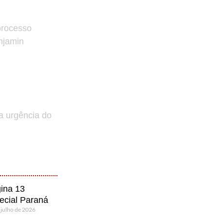
processo
enjamin
a urgência do
ina 13
ecial Paraná
 julho de 2026