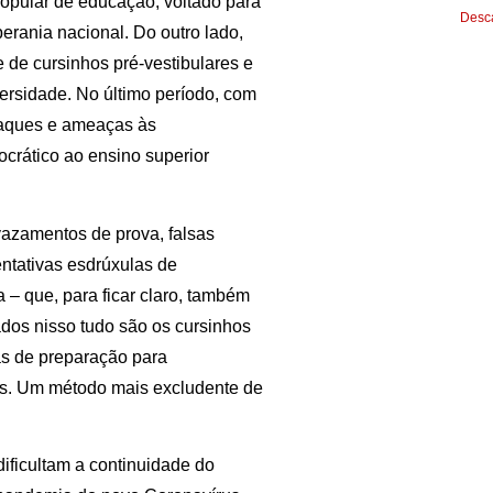
popular de educação, voltado para
Desca
erania nacional. Do outro lado,
de cursinhos pré-vestibulares e
ersidade. No último período, com
ataques e ameaças às
crático ao ensino superior
vazamentos de prova, falsas
entativas esdrúxulas de
 – que, para ficar claro, também
ados nisso tudo são os cursinhos
as de preparação para
des. Um método mais excludente de
ificultam a continuidade do