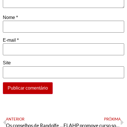
Nome
*
E-mail
*
Site
ANTERIOR
PRÓXIMA
Os conselhos de Randolfe ao PT
ELAHP promove curso sobre o SUS