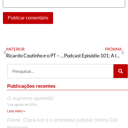
ANTERIOR
PRÓXIMA
Ricardo Coutinho e o PT – débitos ou lições?
Podcast Episódio 101: A luta por direitos das pessoas com deficiência, os 30 anos do SUS e a intervenção em Olinda
Publicações recentes
O supremo aprendiz
5 de agosto de 2026
Leia mais »
Favre, Clara Ant e o processo judicial contra Cid
Benjamin