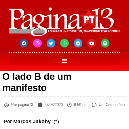
O lado B de um
manifesto
Por
pagina13
27/06/2020
6:59 pm
Um Comentário
Por
Marcos Jakoby
(*)