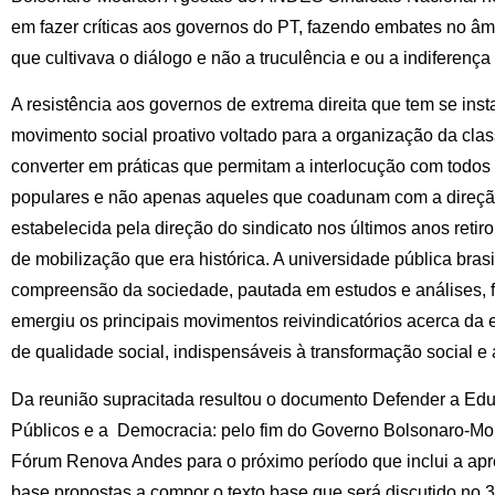
em fazer críticas aos governos do PT, fazendo embates no âm
que cultivava o diálogo e não a truculência e ou a indiferenç
A resistência aos governos de extrema direita que tem se ins
movimento social proativo voltado para a organização da clas
converter em práticas que permitam a interlocução com todos
populares e não apenas aqueles que coadunam com a direção 
estabelecida pela direção do sindicato nos últimos anos reti
de mobilização que era histórica. A universidade pública bras
compreensão da sociedade, pautada em estudos e análises, 
emergiu os principais movimentos reivindicatórios acerca da e
de qualidade social, indispensáveis à transformação social 
Da reunião supracitada resultou o documento Defender a Edu
Públicos e a Democracia: pelo fim do Governo Bolsonaro-Mou
Fórum Renova Andes para o próximo período que inclui a ap
base propostas a compor o texto base que será discutido no