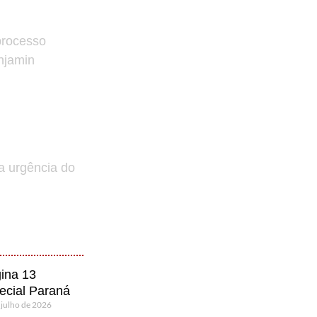
processo
enjamin
a urgência do
ina 13
ecial Paraná
 julho de 2026