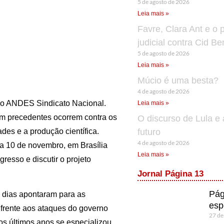
5 de agosto de 2026
Leia mais »
Favre, Clara Ant e o 
judicial contra Cid B
5 de agosto de 2026
Leia mais »
Múcio é uma besta?
4 de agosto de 2026
 do ANDES Sindicato Nacional.
Leia mais »
 precedentes ocorrem contra os
O discurso de Lula e 
ades e a produção científica.
futuro
4 de agosto de 2026
a 10 de novembro, em Brasília
Leia mais »
gresso e discutir o projeto
Jornal Página 13
Pág
 dias apontaram para as
esp
r frente aos ataques do governo
27 de
s últimos anos se especializou