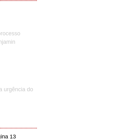
processo
enjamin
a urgência do
ina 13