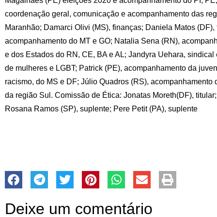
Magalhães (PE) eleições 2020 e acompanhamento do PI, PE, 
coordenação geral, comunicação e acompanhamento das regi
Maranhão; Damarci Olivi (MS), finanças; Daniela Matos (DF), 
acompanhamento do MT e GO; Natalia Sena (RN), acompanh
e dos Estados do RN, CE, BA e AL; Jandyra Uehara, sindical
de mulheres e LGBT; Patrick (PE), acompanhamento da juvent
racismo, do MS e DF; Júlio Quadros (RS), acompanhamento dos
da região Sul. Comissão de Ética: Jonatas Moreth(DF), titular;
Rosana Ramos (SP), suplente; Pere Petit (PA), suplente
Deixe um comentário