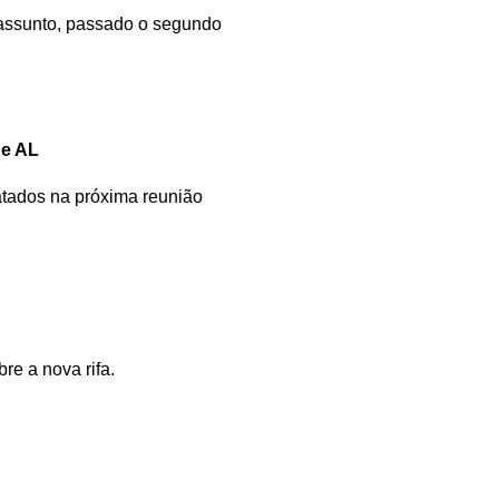
 assunto, passado o segundo
 e AL
atados na próxima reunião
re a nova rifa.