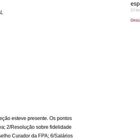
esp
27 de
AL
Desca
reção esteve presente. Os pontos
iva; 2/Resolução sobre fidelidade
selho Curador da FPA; 6/Salários