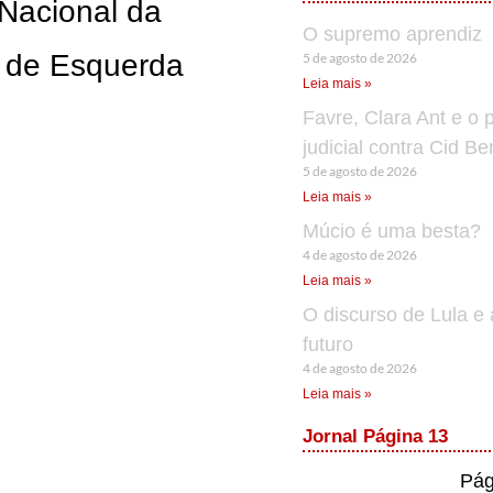
 Nacional da
O supremo aprendiz
o de Esquerda
5 de agosto de 2026
Leia mais »
Favre, Clara Ant e o 
judicial contra Cid B
5 de agosto de 2026
Leia mais »
Múcio é uma besta?
4 de agosto de 2026
Leia mais »
O discurso de Lula e 
futuro
4 de agosto de 2026
Leia mais »
Jornal Página 13
Pág