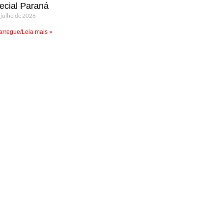
ecial Paraná
 julho de 2026
rregue/Leia mais »