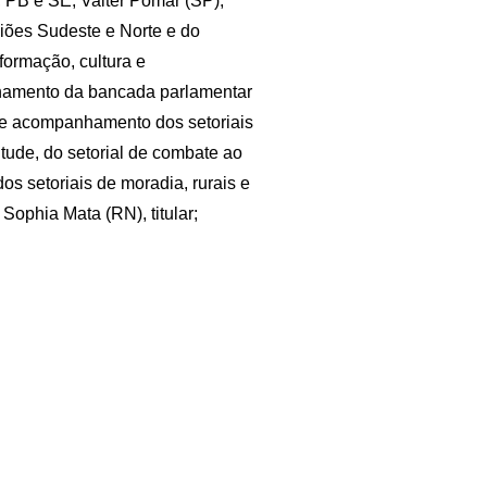
PB e SE; Valter Pomar (SP),
ões Sudeste e Norte e do
formação, cultura e
amento da bancada parlamentar
 e acompanhamento dos setoriais
ude, do setorial de combate ao
 setoriais de moradia, rurais e
 Sophia Mata (RN), titular;