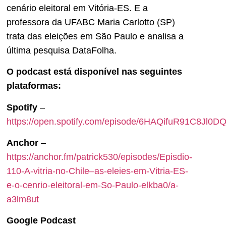
cenário eleitoral em Vitória-ES. E a
professora da UFABC Maria Carlotto (SP)
trata das eleições em São Paulo e analisa a
última pesquisa DataFolha.
O podcast está disponível nas seguintes
plataformas:
Spotify
–
https://open.spotify.com/episode/6HAQifuR91C8Jl0
Anchor
–
https://anchor.fm/patrick530/episodes/Episdio-
110-A-vitria-no-Chile–as-eleies-em-Vitria-ES-
e-o-cenrio-eleitoral-em-So-Paulo-elkba0/a-
a3lm8ut
Google Podcast