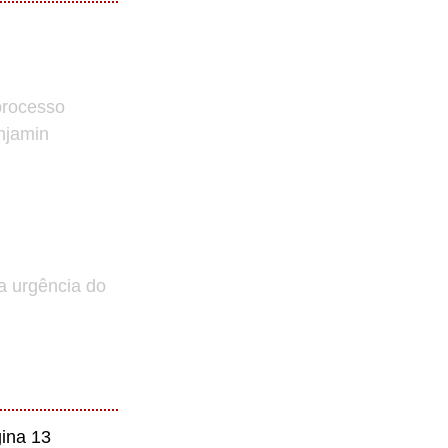
processo
enjamin
a urgência do
ina 13