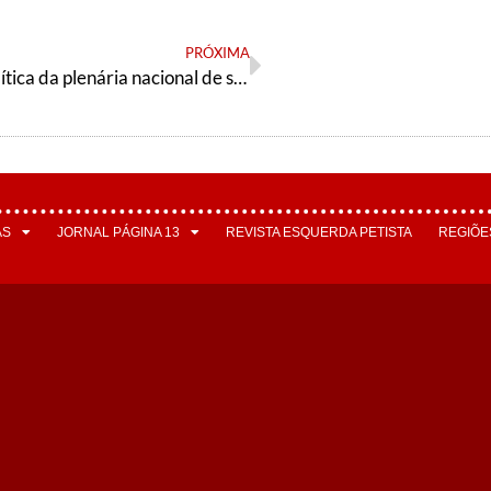
PRÓXIMA
Resolução política da plenária nacional de saúde – tendência petista Articulação de Esquerda
AS
JORNAL PÁGINA 13
REVISTA ESQUERDA PETISTA
REGIÕE