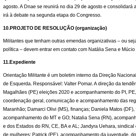
agosto. A Dnae se reunirá no dia 29 de agosto e consolidará 
irá à debate na segunda etapa do Congresso.
10.PROJETO DE RESOLUÇÃO (organização)
Militantes que tenham outras emendas organizativas – ou sej
política – devem entrar em contato com Natália Sena e Múci
11.Expediente
Orientação Militante é um boletim interno da Direção Nacional
de Esquerda. Responsável: Valter Pomar. A direção da tendê
Magalhães (PE) eleições 2020 e acompanhamento do PI, PE, 
coordenação geral, comunicação e acompanhamento das regi
Maranhão; Damarci Olivi (MS), finanças; Daniela Matos (DF),
acompanhamento do MT e GO; Natalia Sena (RN), acompanh
e dos Estados do RN, CE, BA e AL; Jandyra Uehara, sindical
de mulheres; Patrick (PE), acompanhamento da juventude, do 