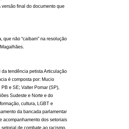
a versão final do documento que
a, que não “caibam” na resolução
o Magalhães.
 da tendência petista Articulação
ncia é composta por: Mucio
PB e SE; Valter Pomar (SP),
ões Sudeste e Norte e do
 formação, cultura, LGBT e
amento da bancada parlamentar
 e acompanhamento dos setoriais
setorial de combate ao racismo,