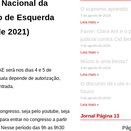
 Nacional da
O supremo aprendiz
ão de Esquerda
5 de agosto de 2026
Leia mais »
de 2021)
Favre, Clara Ant e o 
judicial contra Cid B
5 de agosto de 2026
Leia mais »
Múcio é uma besta?
4 de agosto de 2026
 será nos dias 4 e 5 de
Leia mais »
sala depende de autorização,
O discurso de Lula e 
ntrada.
futuro
4 de agosto de 2026
Leia mais »
congresso, seja pelo youtube, seja
Jornal Página 13
ara entrar no congresso a partir
Pág
s. Nesse período das 9h as 9h30