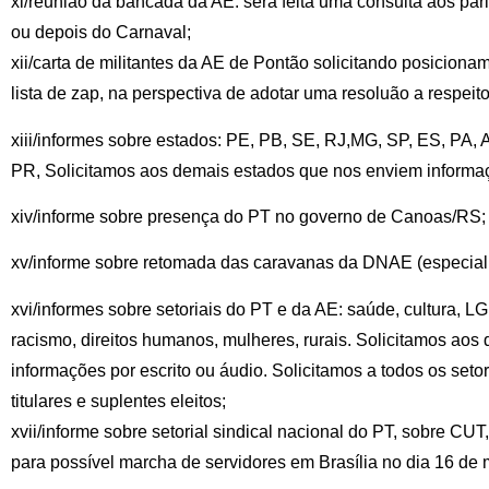
xi/reunião da bancada da AE: será feita uma consulta aos par
ou depois do Carnaval;
xii/carta de militantes da AE de Pontão solicitando posicion
lista de zap, na perspectiva de adotar uma resoluão a respeito
xiii/informes sobre estados: PE, PB, SE, RJ,MG, SP, ES, PA,
PR, Solicitamos aos demais estados que nos enviem informaçõ
xiv/informe sobre presença do PT no governo de Canoas/RS;
xv/informe sobre retomada das caravanas da DNAE (especial
xvi/informes sobre setoriais do PT e da AE: saúde, cultura, 
racismo, direitos humanos, mulheres, rurais. Solicitamos aos
informações por escrito ou áudio. Solicitamos a todos os set
titulares e suplentes eleitos;
xvii/informe sobre setorial sindical nacional do PT, sobre CU
para possível marcha de servidores em Brasília no dia 16 de 