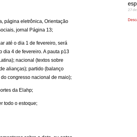
esp
27 de
Desca
a, página eletrônica, Orientação
ociais, jornal Página 13;
r até o dia 1 de fevereiro, será
 dia 4 de fevereiro. A pauta p13
Latina); nacional (textos sobre
de alianças); partido (balanço
o do congresso nacional de maio);
ortes da Elahp;
r todo o estoque;