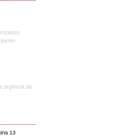
processo
enjamin
a urgência do
ina 13