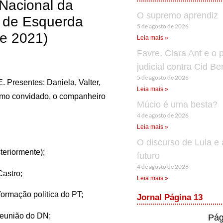
 Nacional da
O supremo aprendiz
o de Esquerda
5 de agosto de 2026
de 2021)
Leia mais »
Favre, Clara Ant e o 
judicial contra Cid B
5 de agosto de 2026
. Presentes: Daniela, Valter,
Leia mais »
como convidado, o companheiro
Múcio é uma besta?
4 de agosto de 2026
Leia mais »
O discurso de Lula e 
teriormente);
futuro
4 de agosto de 2026
Castro;
Leia mais »
formação politica do PT;
Jornal Página 13
reunião do DN;
Pág