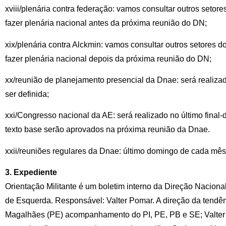
xviii/plenária contra federação: vamos consultar outros setor
fazer plenária nacional antes da próxima reunião do DN;
xix/plenária contra Alckmin: vamos consultar outros setores d
fazer plenária nacional depois da próxima reunião do DN;
xx/reunião de planejamento presencial da Dnae: será realiza
ser definida;
xxi/Congresso nacional da AE: será realizado no último fina
texto base serão aprovados na próxima reunião da Dnae.
xxii/reuniões regulares da Dnae: último domingo de cada mês
3. Expediente
Orientação Militante é um boletim interno da Direção Nacional
de Esquerda. Responsável: Valter Pomar. A direção da tendê
Magalhães (PE) acompanhamento do PI, PE, PB e SE; Valter 