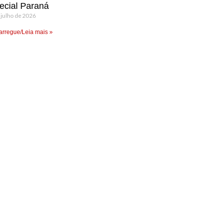
ecial Paraná
 julho de 2026
rregue/Leia mais »