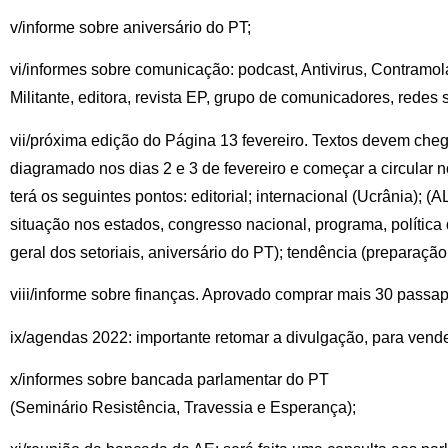
v/informe sobre aniversário do PT;
vi/informes sobre comunicação: podcast, Antivirus, Contramol
Militante, editora, revista EP, grupo de comunicadores, redes s
vii/próxima edição do Página 13 fevereiro. Textos devem chega
diagramado nos dias 2 e 3 de fevereiro e começar a circular no
terá os seguintes pontos: editorial; internacional (Ucrânia); (A
situação nos estados, congresso nacional, programa, política 
geral dos setoriais, aniversário do PT); tendência (preparaçã
viii/informe sobre finanças. Aprovado comprar mais 30 passap
ix/agendas 2022: importante retomar a divulgação, para vende
x/informes sobre bancada parlamentar do PT
(Seminário Resistência, Travessia e Esperança);