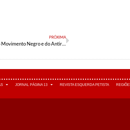
PRÓXIMA
Congresso do Movimento Negro e do Antirracismo em 2022
AS
JORNAL PÁGINA 13
REVISTA ESQUERDA PETISTA
REGIÕE