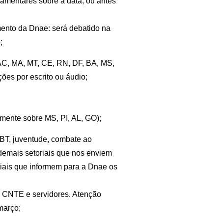
lamentares sobre a data, ou antes
amento da Dnae: será debatido na
;
 AC, MA, MT, CE, RN, DF, BA, MS,
es por escrito ou áudio;
mente sobre MS, PI, AL, GO);
LGBT, juventude, combate ao
 demais setoriais que nos enviem
oriais que informem para a Dnae os
T, CNTE e servidores. Atenção
março;