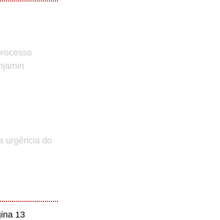
processo
enjamin
a urgência do
ina 13