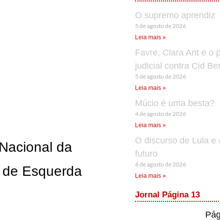
O supremo aprendiz
5 de agosto de 2026
Leia mais »
Favre, Clara Ant e o 
judicial contra Cid B
5 de agosto de 2026
Leia mais »
Múcio é uma besta?
4 de agosto de 2026
Leia mais »
O discurso de Lula e 
 Nacional da
futuro
4 de agosto de 2026
o de Esquerda
Leia mais »
Jornal Página 13
Pág