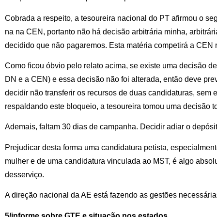
Cobrada a respeito, a tesoureira nacional do PT afirmou o se
na na CEN, portanto não há decisão arbitrária minha, arbitrár
decidido que não pagaremos. Esta matéria competirá a CEN r
Como ficou óbvio pelo relato acima, se existe uma decisão de
DN e a CEN) e essa decisão não foi alterada, então deve prev
decidir não transferir os recursos de duas candidaturas, sem e
respaldando este bloqueio, a tesoureira tomou uma decisão tot
Ademais, faltam 30 dias de campanha. Decidir adiar o depósi
Prejudicar desta forma uma candidatura petista, especialmen
mulher e de uma candidatura vinculada ao MST, é algo absol
desserviço.
A direção nacional da AE está fazendo as gestões necessárias 
5/informe sobre GTE e situação nos estados