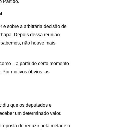
o Partido.
l
 e sobre a arbitrária decisão de
 chapa. Depois dessa reunião
de sabemos, não houve mais
 como – a partir de certo momento
. Por motivos óbvios, as
cidiu que os deputados e
receber um determinado valor.
 proposta de reduzir pela metade o