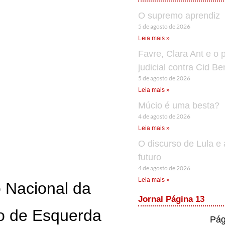
O supremo aprendiz
5 de agosto de 2026
Leia mais »
Favre, Clara Ant e o 
judicial contra Cid B
5 de agosto de 2026
Leia mais »
Múcio é uma besta?
4 de agosto de 2026
Leia mais »
O discurso de Lula e 
futuro
4 de agosto de 2026
Leia mais »
o Nacional da
Jornal Página 13
ão de Esquerda
Pág