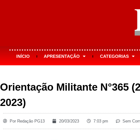
INÍCIO
APRESENTAÇÃO
CATEGORIAS
Orientação Militante N°365 (
2023)
Por
Redação PG13
20/03/2023
7:03 pm
Sem Come