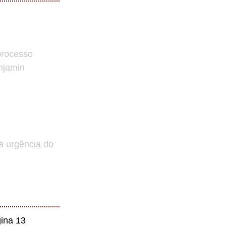
processo
enjamin
a urgência do
ina 13