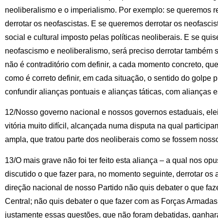
neoliberalismo e o imperialismo. Por exemplo: se queremos rei
derrotar os neofascistas. E se queremos derrotar os neofascis
social e cultural imposto pelas políticas neoliberais. E se qu
neofascismo e neoliberalismo, será preciso derrotar também s
não é contraditório com definir, a cada momento concreto, que
como é correto definir, em cada situação, o sentido do golpe p
confundir alianças pontuais e alianças táticas, com alianças e
12/Nosso governo nacional e nossos governos estaduais, ele
vitória muito difícil, alcançada numa disputa na qual particip
ampla, que tratou parte dos neoliberais como se fossem nosso
13/O mais grave não foi ter feito esta aliança – a qual nos op
discutido o que fazer para, no momento seguinte, derrotar os
direção nacional de nosso Partido não quis debater o que f
Central; não quis debater o que fazer com as Forças Armadas
justamente essas questões, que não foram debatidas, ganha