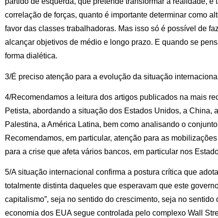
partido de esquerda, que pretende transformar a realidade, é 
correlação de forças, quanto é importante determinar como alt
favor das classes trabalhadoras. Mas isso só é possível de fa
alcançar objetivos de médio e longo prazo. E quando se pens
forma dialética.
3/É preciso atenção para a evolução da situação internacional
4/Recomendamos a leitura dos artigos publicados na mais re
Petista, abordando a situação dos Estados Unidos, a China, a 
Palestina, a América Latina, bem como analisando o conjunto
Recomendamos, em particular, atenção para as mobilizaçõe
para a crise que afeta vários bancos, em particular nos Esta
5/A situação internacional confirma a postura crítica que ado
totalmente distinta daqueles que esperavam que este governo
capitalismo”, seja no sentido do crescimento, seja no sentido 
economia dos EUA segue controlada pelo complexo Wall Stre