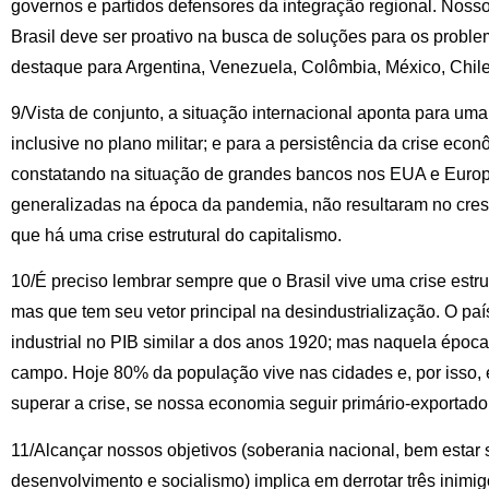
governos e partidos defensores da integração regional. Nosso
Brasil deve ser proativo na busca de soluções para os probl
destaque para Argentina, Venezuela, Colômbia, México, Chile
9/Vista de conjunto, a situação internacional aponta para uma 
inclusive no plano militar; e para a persistência da crise eco
constatando na situação de grandes bancos nos EUA e Europa.
generalizadas na época da pandemia, não resultaram no cres
que há uma crise estrutural do capitalismo.
10/É preciso lembrar sempre que o Brasil vive uma crise estru
mas que tem seu vetor principal na desindustrialização. O paí
industrial no PIB similar a dos anos 1920; mas naquela époc
campo. Hoje 80% da população vive nas cidades e, por isso, 
superar a crise, se nossa economia seguir primário-exportado
11/Alcançar nossos objetivos (soberania nacional, bem estar 
desenvolvimento e socialismo) implica em derrotar três inimig