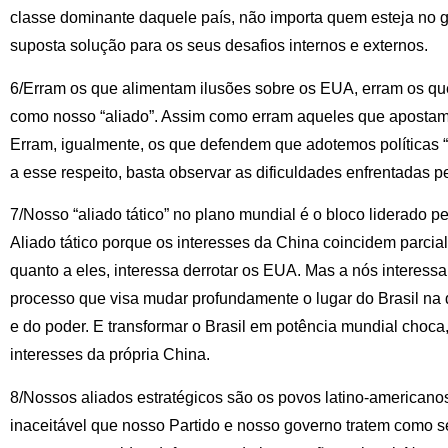
classe dominante daquele país, não importa quem esteja no 
suposta solução para os seus desafios internos e externos.
6/Erram os que alimentam ilusões sobre os EUA, erram os qu
como nosso “aliado”. Assim como erram aqueles que apostam
Erram, igualmente, os que defendem que adotemos políticas “pr
a esse respeito, basta observar as dificuldades enfrentadas 
7/Nosso “aliado tático” no plano mundial é o bloco liderado 
Aliado tático porque os interesses da China coincidem parcia
quanto a eles, interessa derrotar os EUA. Mas a nós interess
processo que visa mudar profundamente o lugar do Brasil na d
e do poder. E transformar o Brasil em potência mundial cho
interesses da própria China.
8/Nossos aliados estratégicos são os povos latino-americanos
inaceitável que nosso Partido e nosso governo tratem como s