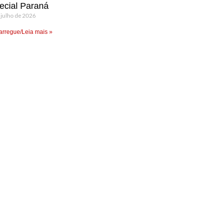
ecial Paraná
 julho de 2026
rregue/Leia mais »