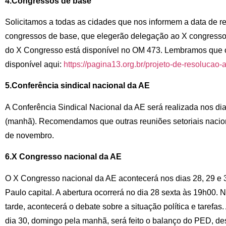
4.Congressos de base
Solicitamos a todas as cidades que nos informem a data de r
congressos de base, que elegerão delegação ao X congresso
do X Congresso está disponível no OM 473. Lembramos que o
disponível aqui:
https://pagina13.org.br/projeto-de-resolucao
5.Conferência sindical nacional da AE
A Conferência Sindical Nacional da AE será realizada nos dias
(manhã). Recomendamos que outras reuniões setoriais nacion
de novembro.
6.X Congresso nacional da AE
O X Congresso nacional da AE acontecerá nos dias 28, 29 e
Paulo capital. A abertura ocorrerá no dia 28 sexta às 19h00.
tarde, acontecerá o debate sobre a situação política e tarefas.
dia 30, domingo pela manhã, será feito o balanço do PED, des