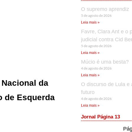
O supremo aprendiz
5 de agosto de 2026
Leia mais »
Favre, Clara Ant e o 
judicial contra Cid B
5 de agosto de 2026
Leia mais »
Múcio é uma besta?
4 de agosto de 2026
Leia mais »
 Nacional da
O discurso de Lula e 
futuro
ão de Esquerda
4 de agosto de 2026
Leia mais »
Jornal Página 13
Pág