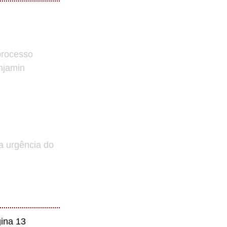
processo
enjamin
a urgência do
ina 13