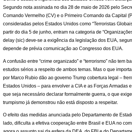
Segundo nota assinada no dia 28 de maio de 2026 pelo Secre
Comando Vermelho (CV) e o Primeiro Comando da Capital (
consideradas pelos Estados Unidos como “Terroristas Globai
partir do dia 5 de junho, entram na categoria de “Organizações
delay (sic) deve-se a exigência da legislação dos EUA, segu
depende de prévia comunicação ao Congresso dos EUA.
A confusão entre “crime organizado” e “terrorismo” não tem 
estudos sérios a respeito de ambos temas. Mas o que import
por Marco Rubio dão ao governo Trump cobertura legal – frente
Estados Unidos – para envolver a CIA e as Forças Armadas 
que seja necessário declarar formalmente guerra, o que exige
trumpismo já demonstrou não está disposto a respeitar.
O efeito das medidas anunciada pelo Departamento de Estado 
lado, dificulta a efetiva cooperação entre Brasil e EUA no co
agora o assunto sai da esfera da DEA, do FBI e do Departame