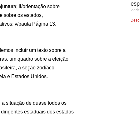
esp
untura; ii/orientação sobre
27 de
me sobre os estados,
Desca
tivos; v/pauta Página 13.
demos incluir um texto sobre a
ras, um quadro sobre a eleição
asileira, a seção zodíaco,
ela e Estados Unidos.
 a situação de quase todos os
dirigentes estaduais dos estados