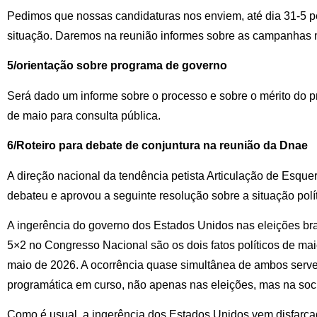
Pedimos que nossas candidaturas nos enviem, até dia 31-5 p
situação. Daremos na reunião informes sobre as campanhas ma
5/orientação sobre programa de governo
Será dado um informe sobre o processo e sobre o mérito do 
de maio para consulta pública.
6/Roteiro para debate de conjuntura na reunião da Dnae
A direção nacional da tendência petista Articulação de Esque
debateu e aprovou a seguinte resolução sobre a situação polít
A ingerência do governo dos Estados Unidos nas eleições bra
5×2 no Congresso Nacional são os dois fatos políticos de mai
maio de 2026. A ocorrência quase simultânea de ambos serve 
programática em curso, não apenas nas eleições, mas na soci
Como é usual, a ingerência dos Estados Unidos vem disfarçad