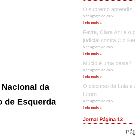
O supremo aprendiz
5 de agosto de 2026
Leia mais »
Favre, Clara Ant e o 
judicial contra Cid B
5 de agosto de 2026
Leia mais »
Múcio é uma besta?
4 de agosto de 2026
Leia mais »
 Nacional da
O discurso de Lula e 
futuro
ão de Esquerda
4 de agosto de 2026
Leia mais »
Jornal Página 13
Pág