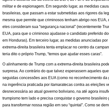
militar e de espionagem. Em segundo lugar, as medidas cau
brasileiras, que passam a estar submetidas aos rigores da l
mesma que permite que criminosos tenham abrigo nos EUA, q
eles consideram sua “segurança nacional” (recentemente Tru
EUA, para que o criminoso ajudasse o candidato preferido 
em Honduras). Em terceiro lugar, as medidas anunciadas por 
extrema-direita brasileira tenta emplacar no centro da campa
teria dito o próprio Trump, “temos que ajudar esses caras”.
O alinhamento de Trump com a extrema-direita brasileira pod
surpresa. Ao contrário do que talvez esperassem aqueles qu
seguidas concessões aos EUA (como no reconhecimento da go
na ingerência praticada por itamaratecas contra as eleições 
desnecessária ao atual governo boliviano, na até agora insufi
trumpismo tem lado e precisa conquistar o governo brasileiro
para transformar nossa região em seu “quintal”. Como se dem