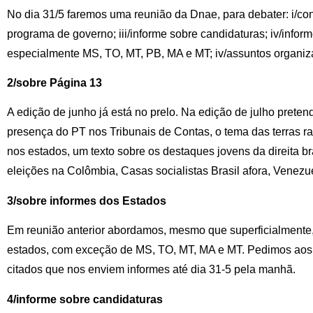
No dia 31/5 faremos uma reunião da Dnae, para debater: i/conj
programa de governo; iii/informe sobre candidaturas; iv/infor
especialmente MS, TO, MT, PB, MA e MT; iv/assuntos organiza
2/sobre Página 13
A edição de junho já está no prelo. Na edição de julho preten
presença do PT nos Tribunais de Contas, o tema das terras ra
nos estados, um texto sobre os destaques jovens da direita br
eleições na Colômbia, Casas socialistas Brasil afora, Venezu
3/sobre informes dos Estados
Em reunião anterior abordamos, mesmo que superficialmente,
estados, com exceção de MS, TO, MT, MA e MT. Pedimos aos 
citados que nos enviem informes até dia 31-5 pela manhã.
4/informe sobre candidaturas