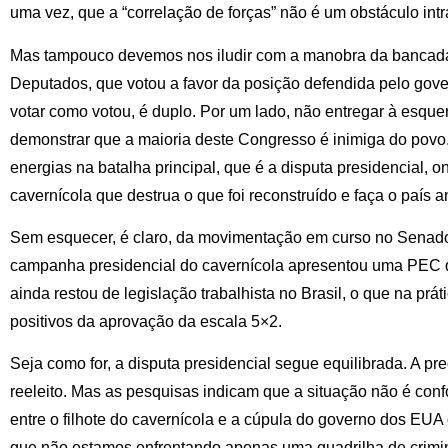
uma vez, que a “correlação de forças” não é um obstáculo int
Mas tampouco devemos nos iludir com a manobra da bancada
Deputados, que votou a favor da posição defendida pelo govern
votar como votou, é duplo. Por um lado, não entregar à esqu
demonstrar que a maioria deste Congresso é inimiga do povo. 
energias na batalha principal, que é a disputa presidencial, 
cavernícola que destrua o que foi reconstruído e faça o país
Sem esquecer, é claro, da movimentação em curso no Senad
campanha presidencial do cavernícola apresentou uma PEC qu
ainda restou de legislação trabalhista no Brasil, o que na práti
positivos da aprovação da escala 5×2.
Seja como for, a disputa presidencial segue equilibrada. A p
reeleito. Mas as pesquisas indicam que a situação não é conf
entre o filhote do cavernícola e a cúpula do governo dos EU
que não estamos enfrentando apenas uma quadrilha de crimi