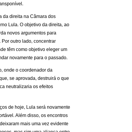
ransponível.
 da direita na Câmara dos
o Lula. O objetivo da direita, ao
erda novos argumentos para
Por outro lado, concentrar
onde têm como objetivo eleger um
 andar novamente para o passado.
o, onde o coordenador da
e, se aprovada, destruirá o que
ca neutralizaria os efeitos
reços de hoje, Lula será novamente
ortável. Além disso, os encontros
A deixaram mais uma vez evidente
nosos, mas sim uma aliança entre