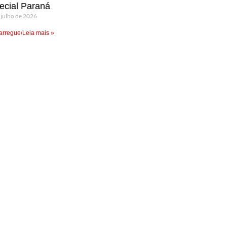
ecial Paraná
 julho de 2026
rregue/Leia mais »