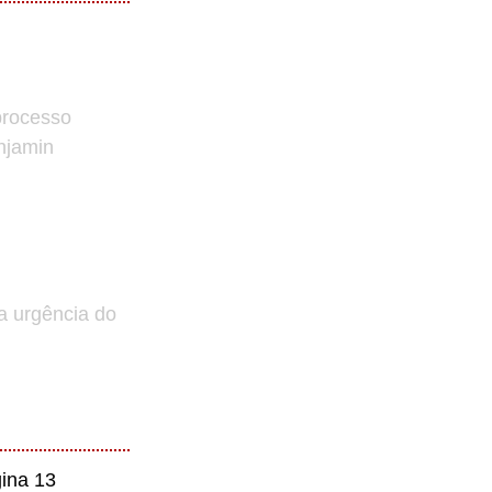
processo
enjamin
a urgência do
ina 13