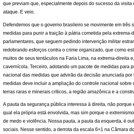
que previam que, especialmente depois do sucesso da visita d
ataque. E veio.
Defendemos que o governo brasileiro se movimente em três s
medidas para punir a traição à pátria cometida pela extrema-d
parlamentares, que seguem pedindo intervenção militar estr
redobrando esforços contra o crime organizado, que como es
muitos de seus tentáculos na Faria Lima, na extrema-direita e
cavernícola. Terceiro, adotando um pacote de medidas para pr
nacional das medidas que advirão da decisão anunciada por 
medidas deve incluir a ampliação do controle nacional sobre o 
terras raras e minerais críticos, a região amazônica e a const
A pauta da segurança pública interessa à direita, não porque 
qual ela própria está envolvida, mas sim porque o extremism
de medo e violência. Nossa pauta, a pauta da esquerda, é out
sociais. Nesse sentido, a derrota da escala 6×1 na Câmara 