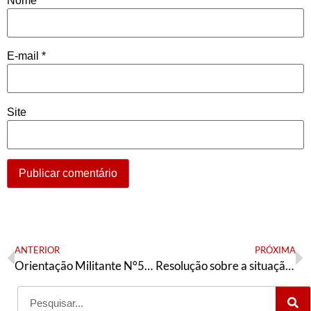
Nome
*
E-mail
*
Site
ANTERIOR
PRÓXIMA
Orientação Militante N°537 (29 de maio de 2026)
Resolução sobre a situação política e nossas tarefas | 31 de maio de 2026