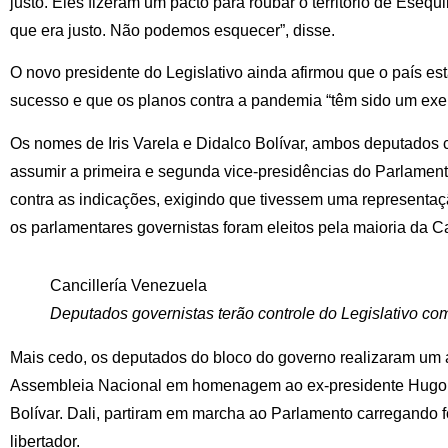
justo. Eles fizeram um pacto para roubar o território de Esequ
que era justo. Não podemos esquecer”, disse.
O novo presidente do Legislativo ainda afirmou que o país e
sucesso e que os planos contra a pandemia “têm sido um exe
Os nomes de Iris Varela e Didalco Bolívar, ambos deputados 
assumir a primeira e segunda vice-presidências do Parlamen
contra as indicações, exigindo que tivessem uma representaç
os parlamentares governistas foram eleitos pela maioria da C
Cancillería Venezuela
Deputados governistas terão controle do Legislativo co
Mais cedo, os deputados do bloco do governo realizaram um a
Assembleia Nacional em homenagem ao ex-presidente Hugo 
Bolívar. Dali, partiram em marcha ao Parlamento carregando 
libertador.