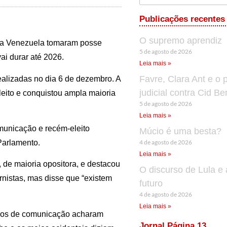
Publicações recentes
O supremo aprendiz
 da Venezuela tomaram posse
5 de agosto de 2026
vai durar até 2026.
Leia mais »
Favre, Clara Ant e o 
ealizadas no dia 6 de dezembro. A
judicial contra Cid B
leito e conquistou ampla maioria
5 de agosto de 2026
Leia mais »
municação e recém-eleito
Múcio é uma besta?
4 de agosto de 2026
Parlamento.
Leia mais »
 de maioria opositora, e destacou
O discurso de Lula e 
ernistas, mas disse que “existem
futuro
4 de agosto de 2026
Leia mais »
meios de comunicação acharam
Jornal Página 13