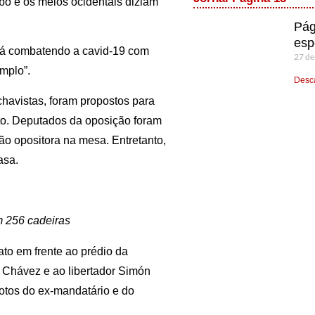
ibo e os meios ocidentais diziam
Pág
esp
stá combatendo a cavid-19 com
27 de
mplo”.
Desca
chavistas, foram propostos para
to. Deputados da oposição foram
ão opositora na mesa. Entretanto,
asa.
m 256 cadeiras
to em frente ao prédio da
Chávez e ao libertador Simón
fotos do ex-mandatário e do