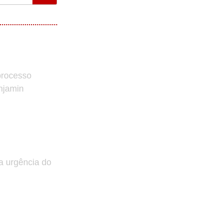
processo
enjamin
a urgência do