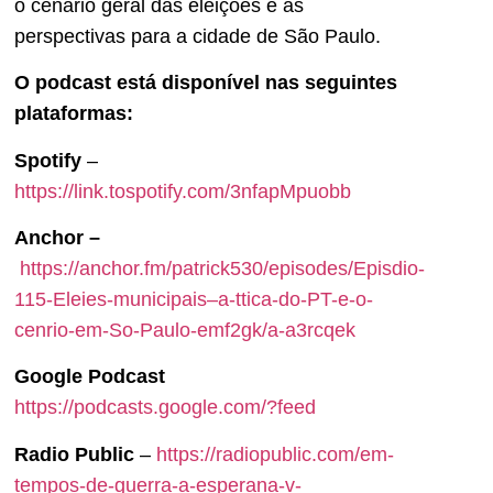
o cenário geral das eleições e as
perspectivas para a cidade de São Paulo.
O podcast está disponível nas seguintes
plataformas:
Spotify
–
https://link.tospotify.com/3nfapMpuobb
Anchor –
https://anchor.fm/patrick530/episodes/Episdio-
115-Eleies-municipais–a-ttica-do-PT-e-o-
cenrio-em-So-Paulo-emf2gk/a-a3rcqek
Google Podcast
https://podcasts.google.com/?feed
Radio Public
–
https://radiopublic.com/em-
tempos-de-guerra-a-esperana-v-