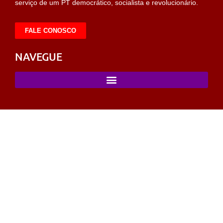
serviço de um PT democrático, socialista e revolucionário.
FALE CONOSCO
NAVEGUE
labet giriş
sahabet
https://milliol.com/
selcuksports
taraftarium24
t