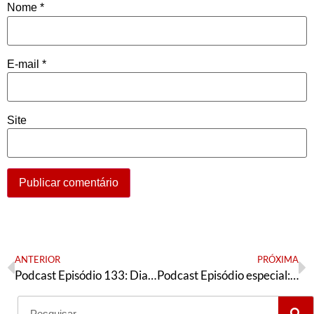
Nome
*
E-mail
*
Site
ANTERIOR
PRÓXIMA
Podcast Episódio 133: Dia de eleição na Câmara e no Senado, reunião da Executiva do PT e vaza mais da Lava Jato
Podcast Episódio especial: O resultado da eleição na Câmara e no Senado e a situação do PT